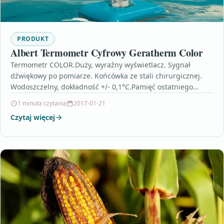
PRODUKT
Albert Termometr Cyfrowy Geratherm Color
Termometr COLOR.Duży, wyraźny wyświetlacz. Sygnał
dźwiękowy po pomiarze. Końcówka ze stali chirurgicznej.
Wodoszczelny, dokładność +/- 0,1°C.Pamięć ostatniego
pomiaru temperatury. Gwarancja 2 lata. malinowa
1 minuta czytania
2017-01-21
chmurka…
Czytaj więcej