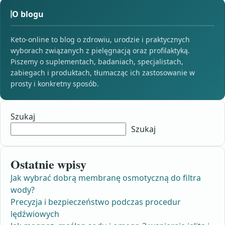
O blogu
Keto-online to blog o zdrowiu, urodzie i praktycznych
wyborach związanych z pielęgnacją oraz profilaktyką.
Piszemy o suplementach, badaniach, specjalistach,
zabiegach i produktach, tłumacząc ich zastosowanie w
prosty i konkretny sposób.
Szukaj
Szukaj
Ostatnie wpisy
Jak wybrać dobrą membranę osmotyczną do filtra
wody?
Precyzja i bezpieczeństwo podczas procedur
lędźwiowych