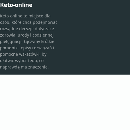
Keto-online
Keto-online to miejsce dla
osób, które chcą podejmować
rozsądne decyzje dotyczące
zdrowia, urody i codziennej
pielęgnacji. Łączymy krótkie
poradniki, opisy rozwiązań i
pomocne wskazówki, by
ułatwić wybór tego, co
naprawdę ma znaczenie.
KATEGORIE
Bez kategorii
Kosmetyki i pielęgnacja
TEMATY
Produkt