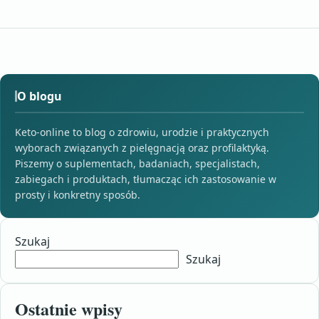
O blogu
Keto-online to blog o zdrowiu, urodzie i praktycznych
wyborach związanych z pielęgnacją oraz profilaktyką.
Piszemy o suplementach, badaniach, specjalistach,
zabiegach i produktach, tłumacząc ich zastosowanie w
prosty i konkretny sposób.
Szukaj
Szukaj
Ostatnie wpisy