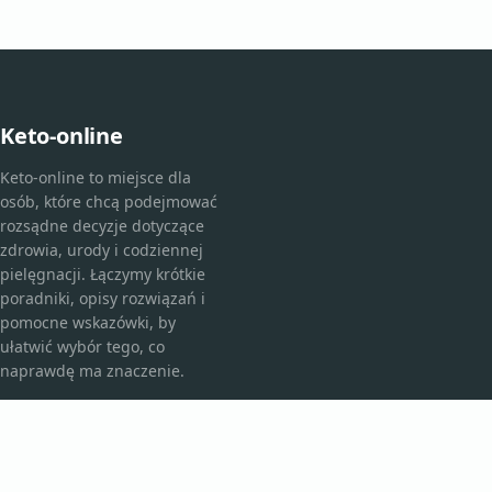
Keto-online
Keto-online to miejsce dla
osób, które chcą podejmować
rozsądne decyzje dotyczące
zdrowia, urody i codziennej
pielęgnacji. Łączymy krótkie
poradniki, opisy rozwiązań i
pomocne wskazówki, by
ułatwić wybór tego, co
naprawdę ma znaczenie.
KATEGORIE
Bez kategorii