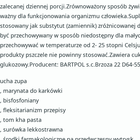
zalecanej dziennej porcji.Zrównoważony sposób żywie
ważny dla funkcjonowania organizmu człowieka.Supl
stosowany jak substytut (zamiennik) zróżnicowanej 
być przechowywany w sposób niedostępny dla małych
przechowywać w temperaturze od 2- 25 stopni Celsj
produkty pszczele nie powinny stosować.Zawiera cuk
glukozowy.Producent: BARTPOL s.c.Brzoza 22 D64-55
ucha zupa
, marynata do karkówki
, bisfosfoniany
, fleksitarianizm przepisy
, tom kha pasta
, surówka lekkostrawna
, środki farmakologiczne na przedwczesny wytrysk