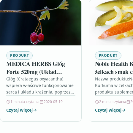
PRODUKT
PRODUKT
MEDICA HERBS Głóg
Noble Health
Forte 520mg (Układ
żelkach smak c
krążenia) 60 Kapsułek
300g
Głóg (Crataegus oxyacantha)
Nazwa produktu:No
wspiera właściwe funkcjonowanie
Kurkuma w żelkach
serca i układu krążenia, poprzez
produktu:suplemen
wspomaganie prawidłowej
produktu:Kurkumę
1 minuta czytania
2020-05-19
2 minut czytania
2
cyrkulacji krwi i przepływu tlenu.
wielbiciel kuchni in
Czytaj więcej
Czytaj więcej
Dodatkowo głóg pomaga
względu na swoje w
zachować stan naturalnego…
wieków jest też…