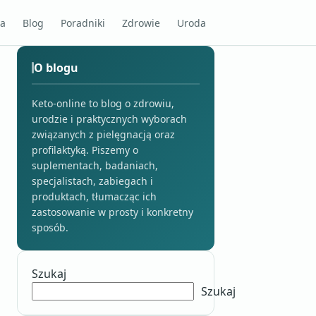
na
Blog
Poradniki
Zdrowie
Uroda
O blogu
Keto-online to blog o zdrowiu,
urodzie i praktycznych wyborach
związanych z pielęgnacją oraz
profilaktyką. Piszemy o
suplementach, badaniach,
specjalistach, zabiegach i
produktach, tłumacząc ich
zastosowanie w prosty i konkretny
sposób.
Szukaj
Szukaj