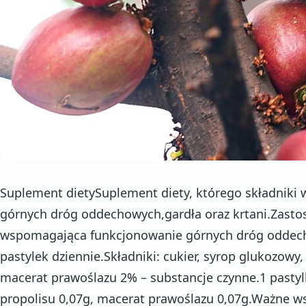
Suplement dietySuplement diety, którego składnik
górnych dróg oddechowych,gardła oraz krtani.Zasto
wspomagająca funkcjonowanie górnych dróg oddecho
pastylek dziennie.Składniki: cukier, syrop glukozowy
macerat prawoślazu 2% – substancje czynne.1 pastyl
propolisu 0,07g, macerat prawoślazu 0,07g.Ważne ws