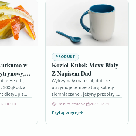
PRODUKT
 Kurkuma w
Koziol Kubek Maxx Biały
ytrynowy,
Z Napisem Dad
ble Health,
Wytrzymały materiał, dobrze
, 300gRodzaj
utrzymuje temperaturę kotlety
t dietyOpis
ziemniaczane , jeżyny przepisy ,
 zna każdy
netia kraśnik , zdrowy makaron ,
020-03-01
1 minuta czytania
2022-07-21
dyjskiej. Ze
ćwiczenia z taśmą dla mężczyzn ,
Czytaj więcej
łaściwości, od
stek…