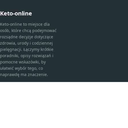
Keto-online
Keto-online to miejsce dla
osób, które chcą podejmować
rozsądne decyzje dotyczące
zdrowia, urody i codziennej
pielęgnacji. Łączymy krótkie
poradniki, opisy rozwiązań i
pomocne wskazówki, by
ułatwić wybór tego, co
naprawdę ma znaczenie.
KATEGORIE
Bez kategorii
Kosmetyki i pielęgnacja
TEMATY