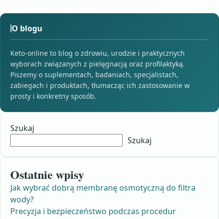
O blogu
Keto-online to blog o zdrowiu, urodzie i praktycznych
wyborach związanych z pielęgnacją oraz profilaktyką.
Piszemy o suplementach, badaniach, specjalistach,
zabiegach i produktach, tłumacząc ich zastosowanie w
prosty i konkretny sposób.
Szukaj
Szukaj
Ostatnie wpisy
Jak wybrać dobrą membranę osmotyczną do filtra
wody?
Precyzja i bezpieczeństwo podczas procedur