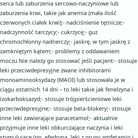
serca lub zaburzenia sercowo-naczyniowe lub
zaburzenia krwi, takie jak anemia (mała ilość
czerwonych ciałek krwi);- nadciśnienie tętnicze;-
nadczynność tarczycy;- cukrzycę;- guz
chromochłonny nadnerczy;- jaskrę, w tym jaskrę z
zamkniętym kątem;- problemy z oddawaniem
moczu.Nie należy go stosować jeśli pacjent:- stosuje
leki przeciwdepresyjne zwane inhibitorami
monoaminooksydazy (MAOI) lub stosowała je w
ciągu ostatnich 14 dni – to leki takie jak fenelzyna i
izokarboksazyd;- stosuje trójpierścieniowe leki
przeciwdepresyjne;- stosuje beta-blokery;- stosuje
inne leki zawierające paracetamol;- aktualnie
przyjmuje inne leki obkurczające naczynia i leki
stymulujące (np. efedryna, leki z grupy amfetamin i