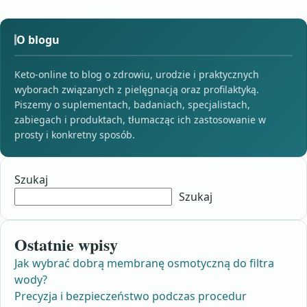
O blogu
Keto-online to blog o zdrowiu, urodzie i praktycznych
wyborach związanych z pielęgnacją oraz profilaktyką.
Piszemy o suplementach, badaniach, specjalistach,
zabiegach i produktach, tłumacząc ich zastosowanie w
prosty i konkretny sposób.
Szukaj
Szukaj
Ostatnie wpisy
Jak wybrać dobrą membranę osmotyczną do filtra
wody?
Precyzja i bezpieczeństwo podczas procedur