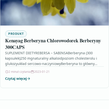
PRODUKT
Kenayag Berberyna Chlorowodorek Berberyny
300CAPS
SUPLEMENT DIETYREBERSA – SABINSABerberyna (300
kapsułek)250 mgnaturalny alkaloidpoziom cholesterolu i
glukozyukład sercowo-naczyniowyBerberyna to główny
składnik aktywny ozdobnego i leczniczego berberysu.Skład
2 minut czytania
2023-01-21
w porcji dziennej (2…
Czytaj więcej