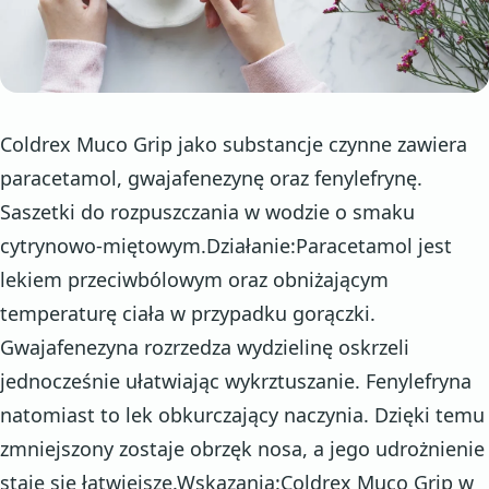
Coldrex Muco Grip jako substancje czynne zawiera
paracetamol, gwajafenezynę oraz fenylefrynę.
Saszetki do rozpuszczania w wodzie o smaku
cytrynowo-miętowym.Działanie:Paracetamol jest
lekiem przeciwbólowym oraz obniżającym
temperaturę ciała w przypadku gorączki.
Gwajafenezyna rozrzedza wydzielinę oskrzeli
jednocześnie ułatwiając wykrztuszanie. Fenylefryna
natomiast to lek obkurczający naczynia. Dzięki temu
zmniejszony zostaje obrzęk nosa, a jego udrożnienie
staje się łatwiejsze.Wskazania:Coldrex Muco Grip w