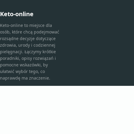
Keto-online
Keto-online to miejsce dla
osób, które chcą podejmować
rozsądne decyzje dotyczące
zdrowia, urody i codziennej
pielęgnacji. Łączymy krótkie
poradniki, opisy rozwiązań i
pomocne wskazówki, by
ułatwić wybór tego, co
naprawdę ma znaczenie.
KATEGORIE
Bez kategorii
Kosmetyki i pielęgnacja
TEMATY