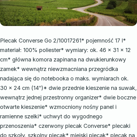
Plecak Converse Go 2/10017261* pojemność 17 l*
materiał: 100% poliester* wymiary: ok. 46 x 31 x 12
cm* główna komora zapinana na dwukierunkowy
zamek* wewnątrz niewzmacniana przegródka
nadająca się do notebooka o maks. wymiarach ok.
30 x 24 cm (14″)* dwie przednie kieszenie na suwak,
wewnątrz jednej przestronny organizer* dwie boczne
otwarte kieszenie* wzmocniony nośny panel i
ramienne szelki* uchwyt do wygodnego
przenoszenia* czerwony plecak Converse* plecaki
do szkoły, szkolny plecak* miejski plecak* plecak na