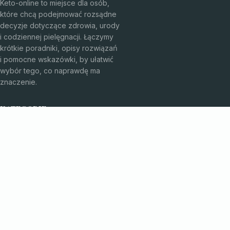
Keto-online to miejsce dla osób,
które chcą podejmować rozsądne
decyzje dotyczące zdrowia, urody
i codziennej pielęgnacji. Łączymy
krótkie poradniki, opisy rozwiązań
i pomocne wskazówki, by ułatwić
wybór tego, co naprawdę ma
znaczenie.
KATEGORIE
Bez kategorii
Kosmetyki i pielęgnacja
TEMATY
Produkt
Zdrowie