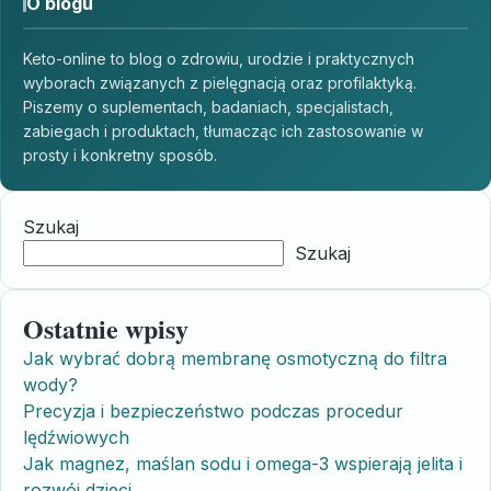
O blogu
Keto-online to blog o zdrowiu, urodzie i praktycznych
wyborach związanych z pielęgnacją oraz profilaktyką.
Piszemy o suplementach, badaniach, specjalistach,
zabiegach i produktach, tłumacząc ich zastosowanie w
prosty i konkretny sposób.
Szukaj
Szukaj
Ostatnie wpisy
Jak wybrać dobrą membranę osmotyczną do filtra
wody?
Precyzja i bezpieczeństwo podczas procedur
lędźwiowych
Jak magnez, maślan sodu i omega-3 wspierają jelita i
rozwój dzieci