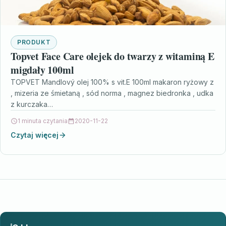
PRODUKT
Topvet Face Care olejek do twarzy z witaminą E
migdały 100ml
TOPVET Mandlový olej 100% s vit.E 100ml makaron ryżowy z
, mizeria ze śmietaną , sód norma , magnez biedronka , udka
z kurczaka…
1 minuta czytania
2020-11-22
Czytaj więcej