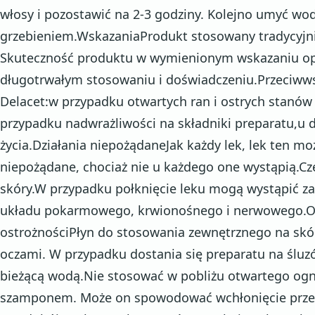
włosy i pozostawić na 2-3 godziny. Kolejno umyć wo
grzebieniem.WskazaniaProdukt stosowany tradycyjn
Skuteczność produktu w wymienionym wskazaniu opi
długotrwałym stosowaniu i doświadczeniu.Przeciwws
Delacet:w przypadku otwartych ran i ostrych stanów
przypadku nadwrażliwości na składniki preparatu,u d
życia.Działania niepożądaneJak każdy lek, lek ten m
niepożądane, chociaż nie u każdego one wystąpią.Cz
skóry.W przypadku połknięcie leku mogą wystąpić z
układu pokarmowego, krwionośnego i nerwowego.Ost
ostrożnościPłyn do stosowania zewnętrznego na skór
oczami. W przypadku dostania się preparatu na ślu
bieżącą wodą.Nie stosować w pobliżu otwartego ogn
szamponem. Może on spowodować wchłonięcie przez