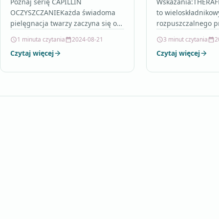
zaczerwienienia SPF20
przeziębienia i
Poznaj serię CAPILLIN
Wskazania:THERAF
OCZYSZCZANIEKażda świadoma
to wieloskładnikow
40ml
sasz.
pielęgnacja twarzy zaczyna się od
rozpuszczalnego p
codziennego oczyszczania skóry
zalecany w przypa
1 minuta czytania
2024-08-21
3 minut czytania
2
rano i wieczorem. To
grypy i przeziębien
Czytaj więcej
Czytaj więcej
najskuteczniejszy sposób na
gorączka, ból głow
usunięcie z niej wszystkiego, co…