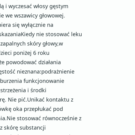
dą i wyczesać włosy gęstym
ie we wszawicy głowowej.
era się wyłącznie na
kazaniaKiedy nie stosować leku
 zapalnych skóry głowy,w
zieci poniżej 6 roku
oże powodować działania
ęstość nieznana:podrażnienie
aburzenia funkcjonowanie
rzeżenia i środki
ę. Nie pić.Unikać kontaktu z
zówkę oka przepłukać pod
ia.Nie stosować równocześnie z
 skórę substancji