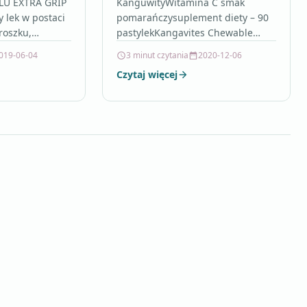
 grypy 2 x 14
do ssania
LU EXTRA GRIP
KanguwityWitamina C smak
y lek w postaci
pomarańczysuplement diety – 90
roszku,
pastylekKangavites Chewable
dku objawów
Vitamin C marki Solgar to
019-06-04
3 minut czytania
2020-12-06
ia, takich jak
suplement diety zawierający
Czytaj więcej
y, ból mięśni…
witamine C w postaci pastylek do
ssania…