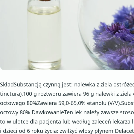
SkładSubstancją czynną jest: nalewka z ziela ostróże
tinctura).100 g roztworu zawiera 96 g nalewki z ziela
octowego 80%Zawiera 59,0-65,0% etanolu (V/V).Subs
octowy 80%.DawkowanieTen lek należy zawsze stosow
to w ulotce dla pacjenta lub według zaleceń lekarza 
i dzieci od 6 roku życia: zwilżyć włosy płynem Delacet