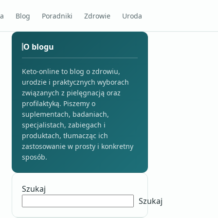
na
Blog
Poradniki
Zdrowie
Uroda
O blogu
Keto-online to blog o zdrowiu,
urodzie i praktycznych wyborach
związanych z pielęgnacją oraz
profilaktyką. Piszemy o
suplementach, badaniach,
specjalistach, zabiegach i
produktach, tłumacząc ich
zastosowanie w prosty i konkretny
sposób.
Szukaj
Szukaj