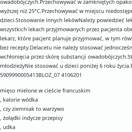
owadobójczych.Przechowywać w zamkniętych opakow
wyższej niż 25°C.Przechowywać w miejscu niedostęp
dzieci.Stosowanie innych lekówNależy powiedzieć le
wszystkich lekach przyjmowanych przez pacjenta obec
lekarz, które pacjent planuje przyjmować, w tym rów
bez recepty.Delacetu nie należy stosować jednocześ
wchłonięcia przez skórę substancji owadobójczych.St
młodzieżyNie stosować u dzieci poniżej 6 roku życi
5909990005413BLOZ_07 4106201
mięso mielone w cieście francuskim
, kalorie wódka
, czy ziemniak to warzywo
, żołądki indycze przepisy
, udka