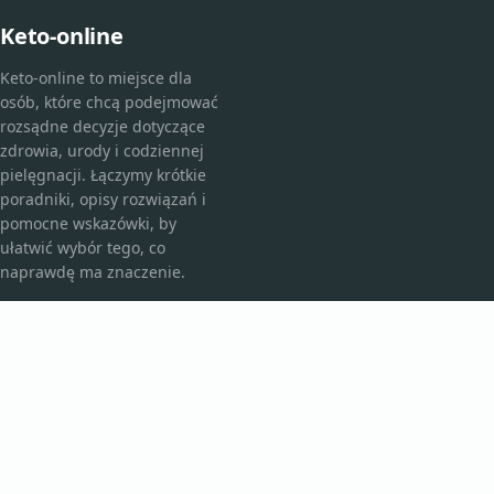
Keto-online
Keto-online to miejsce dla
osób, które chcą podejmować
rozsądne decyzje dotyczące
zdrowia, urody i codziennej
pielęgnacji. Łączymy krótkie
poradniki, opisy rozwiązań i
pomocne wskazówki, by
ułatwić wybór tego, co
naprawdę ma znaczenie.
KATEGORIE
Bez kategorii
Kosmetyki i pielęgnacja
TEMATY