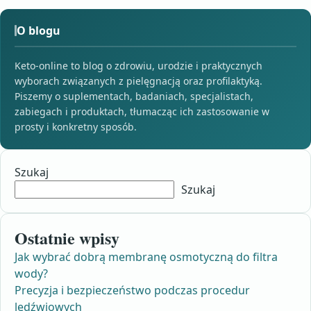
O blogu
Keto-online to blog o zdrowiu, urodzie i praktycznych
wyborach związanych z pielęgnacją oraz profilaktyką.
Piszemy o suplementach, badaniach, specjalistach,
zabiegach i produktach, tłumacząc ich zastosowanie w
prosty i konkretny sposób.
Szukaj
Szukaj
Ostatnie wpisy
Jak wybrać dobrą membranę osmotyczną do filtra
wody?
Precyzja i bezpieczeństwo podczas procedur
lędźwiowych