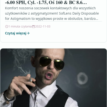
-6.00 SPH, Cyl. -1.75, Oś 160 & BC 8.6
(10836623)
Komfort noszenia soczewek kontaktowych dla wszystkich
użytkowników z astygmatyzmem! SofLens Daily Disposable
for Astigmatism to wyjątkowo proste w obsłudze, bardzo
dobrze tolerowane toryczne soczewki…
1 minuta czytania
2022-11-03
Czytaj więcej