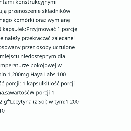
entami konstrukcyjnymi
ują przenoszenie składników
rznego komórki oraz wymianę
0 kapsułek:Przyjmować 1 porcję
ie należy przekraczać zalecanej
stosowany przez osoby uczulone
 miejscu niedostępnym dla
emperaturze pokojowej w
thin 1,200mg Haya Labs 100
porcji: 1 kapsułkiIlość porcji
naZawartośćW porcji 1
g*Lecytyna (z Soi) w tym:1 200
10