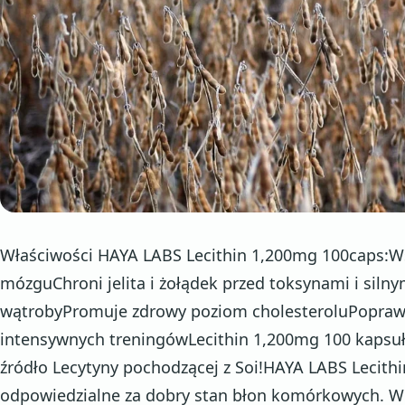
Właściwości HAYA LABS Lecithin 1,200mg 100caps
mózguChroni jelita i żołądek przed toksynami i sil
wątrobyPromuje zdrowy poziom cholesteroluPoprawi
intensywnych treningówLecithin 1,200mg 100 kapsuł
źródło Lecytyny pochodzącej z Soi!HAYA LABS Lecith
odpowiedzialne za dobry stan błon komórkowych. W