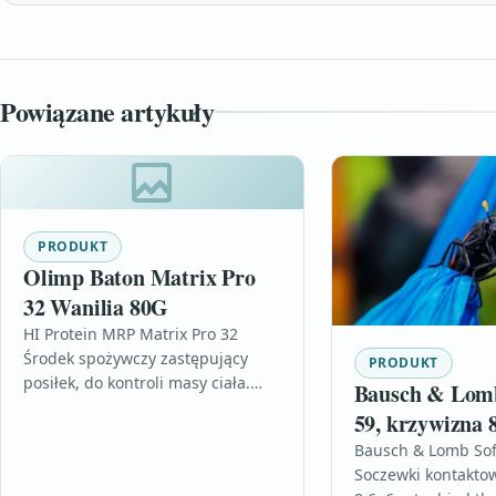
Powiązane artykuły
PRODUKT
Olimp Baton Matrix Pro
32 Wanilia 80G
HI Protein MRP Matrix Pro 32
Środek spożywczy zastępujący
PRODUKT
posiłek, do kontroli masy ciała.
Bausch & Lom
Wysokobiałkowy baton (32,7%
59, krzywizna 8
białka) o smaku waniliowym w
szt. (76209622
Bausch & Lomb Sof
polewie czekoladowej.…
Soczewki kontakto