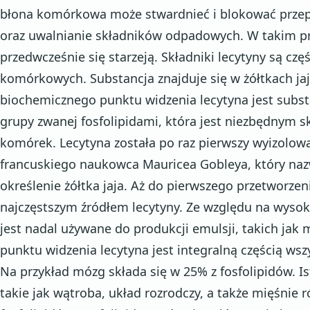
błona komórkowa może stwardnieć i blokować prze
oraz uwalnianie składników odpadowych. W takim p
przedwcześnie się starzeją. Składniki lecytyny są częś
komórkowych. Substancja znajduje się w żółtkach jaj
biochemicznego punktu widzenia lecytyna jest subst
grupy zwanej fosfolipidami, która jest niezbędnym 
komórek. Lecytyna została po raz pierwszy wyizolow
francuskiego naukowca Mauricea Gobleya, który nazwa
określenie żółtka jaja. Aż do pierwszego przetworzeni
najczęstszym źródłem lecytyny. Ze względu na wysoki
jest nadal używane do produkcji emulsji, takich jak 
punktu widzenia lecytyna jest integralną częścią wsz
Na przykład mózg składa się w 25% z fosfolipidów. Ist
takie jak wątroba, układ rozrodczy, a także mięśnie r