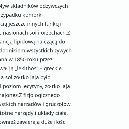
pływ składników odżywczych
rzypadku komórki
cią jeszcze innych funkcji
, nasionach soi i orzechach.Z
ancją lipidową należącą do
składnikiem wszystkich żywych
ana w 1850 roku przez
ł ją „lekithos” – greckie
a soi żółtko jaja było
 poziom lecytyny, żółtko jaja
majonez.Z fizjologicznego
ystkich narządów i gruczołów.
otne narządy i układy ciała,
ównież zawierają duże ilości