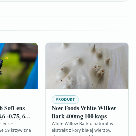
PRODUKT
b SofLens
Now Foods White Willow
,6 -0.75, 6
Bark 400mg 100 kaps
31235)
Lens –
White Willow Barkto naturalny
we 59 krzywizna
ekstrakt z kory białej wierzby,