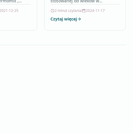
hermomix ,
stosowanej od wieków w
o bakłażan ,
medycynie naturalnej. Jest to
2021-12-25
2 minut czytania
2024-11-17
ad…
środek bezpieczny i pewny w
Czytaj więcej
użyciu, dlatego…