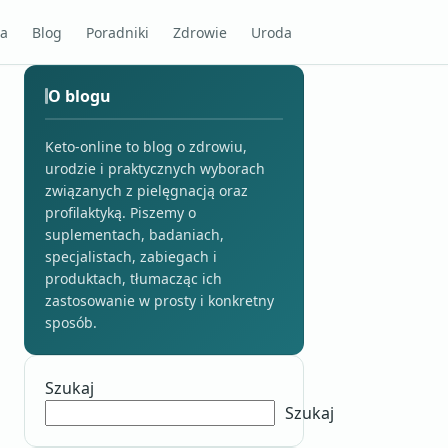
na
Blog
Poradniki
Zdrowie
Uroda
O blogu
Keto-online to blog o zdrowiu,
urodzie i praktycznych wyborach
związanych z pielęgnacją oraz
profilaktyką. Piszemy o
suplementach, badaniach,
specjalistach, zabiegach i
produktach, tłumacząc ich
zastosowanie w prosty i konkretny
sposób.
Szukaj
Szukaj