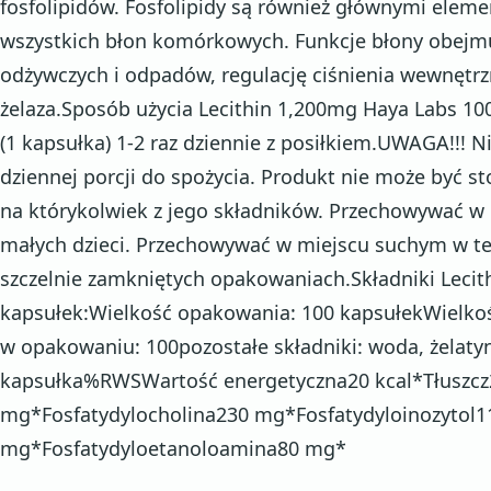
fosfolipidów. Fosfolipidy są również głównymi elem
wszystkich błon komórkowych. Funkcje błony obejm
odżywczych i odpadów, regulację ciśnienia wewnęt
żelaza.Sposób użycia Lecithin 1,200mg Haya Labs 10
(1 kapsułka) 1-2 raz dziennie z posiłkiem.UWAGA!!! N
dziennej porcji do spożycia. Produkt nie może być 
na którykolwiek z jego składników. Przechowywać w
małych dzieci. Przechowywać w miejscu suchym w t
szczelnie zamkniętych opakowaniach.Składniki Leci
kapsułek:Wielkość opakowania: 100 kapsułekWielkość 
w opakowaniu: 100pozostałe składniki: woda, żelaty
kapsułka%RWSWartość energetyczna20 kcal*Tłuszcz2 
mg*Fosfatydylocholina230 mg*Fosfatydyloinozytol1
mg*Fosfatydyloetanoloamina80 mg*