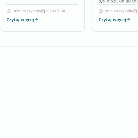
8,6, 6 szt. obiad t
flammkuchen , lecz
1 minuta czytania
2023-07-04
1 minuta czytania
house polska , obi
Czytaj więcej
Czytaj więcej