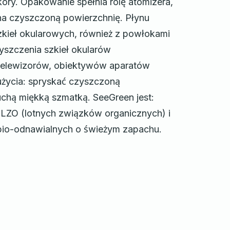
óry. Opakowanie spełnia rolę atomizera,
 na czyszczoną powierzchnię. Płynu
kieł okularowych, również z powłokami
yszczenia szkieł okularów
telewizorów, obiektywów aparatów
 użycia: spryskać czyszczoną
uchą miękką szmatką. SeeGreen jest:
 LZO (lotnych związków organicznych) i
io-odnawialnych o świeżym zapachu.