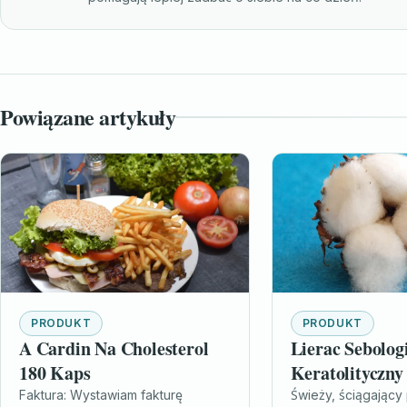
Powiązane artykuły
PRODUKT
PRODUKT
A Cardin Na Cholesterol
Lierac Sebolog
180 Kaps
Keratolityczny
Niedoskonałoś
Faktura: Wystawiam fakturę
Świeży, ściągający