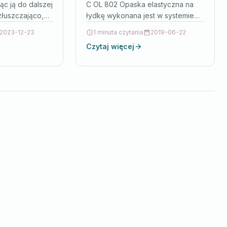
ąc ją do dalszej
C OL 802 Opaska elastyczna na
 złuszczająco,
łydkę wykonana jest w systemie
 komórkową.
bezszwowym z ortopedycznej
2023-12-23
1 minuta czytania
2019-06-22
czona, bez
tkaniny kompresyjnej.Anatomiczny
Czytaj więcej
ia.Wskazania:
kształt jest odpowiednio
dopasowany…
mi.Sposób…