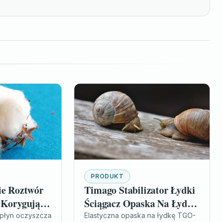
PRODUKT
ie Roztwór
Timago Stabilizator Łydki
 Korygujący
Ściągacz Opaska Na Łydkę
ci 100Ml
802 S
 płyn oczyszcza
Elastyczna opaska na łydkę TGO-