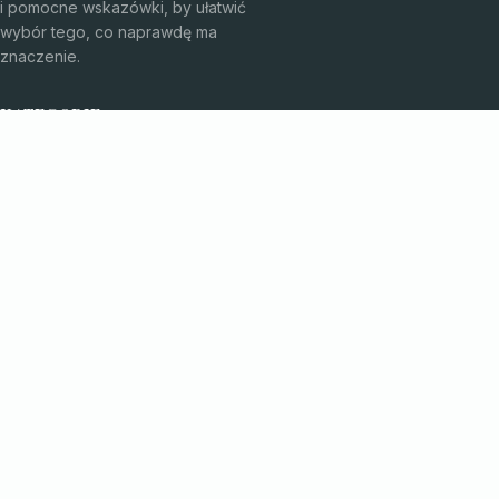
i pomocne wskazówki, by ułatwić
wybór tego, co naprawdę ma
znaczenie.
KATEGORIE
Bez kategorii
Kosmetyki i pielęgnacja
TEMATY
Produkt
Zdrowie
WIĘCEJ