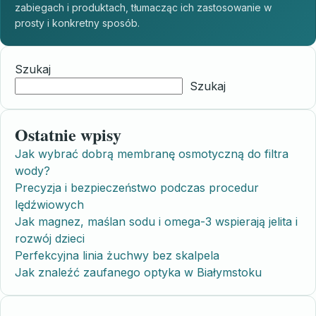
zabiegach i produktach, tłumacząc ich zastosowanie w
prosty i konkretny sposób.
Szukaj
Szukaj
Ostatnie wpisy
Jak wybrać dobrą membranę osmotyczną do filtra
wody?
Precyzja i bezpieczeństwo podczas procedur
lędźwiowych
Jak magnez, maślan sodu i omega-3 wspierają jelita i
rozwój dzieci
Perfekcyjna linia żuchwy bez skalpela
Jak znaleźć zaufanego optyka w Białymstoku