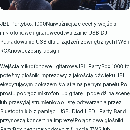
JBL Partybox 1000Najważniejsze cechy:wejścia
mikrofonowe i gitaroweodtwarzanie USB DJ
Padładowanie USB dla urządzeń zewnętrznychTWS i
RCAnowoczesny design
Wejścia mikrofonowe i gitaroweJBL PartyBox 1000 to
potężny głośnik imprezowy z jakością dźwięku JBL i
ekscytującym pokazem światła na pełnym panelu.Po
prostu podłącz mikrofon lub gitarę i podejdź na scenę
lub przesyłaj strumieniowo listę odtwarzania przez
Bluetooth lub z pamięci USB. Diod LED i Party Band
przynoszą koncert na imprezę!Połącz dwa głośniki
PartyBox bezprzewodowo z funkcją TWS lub