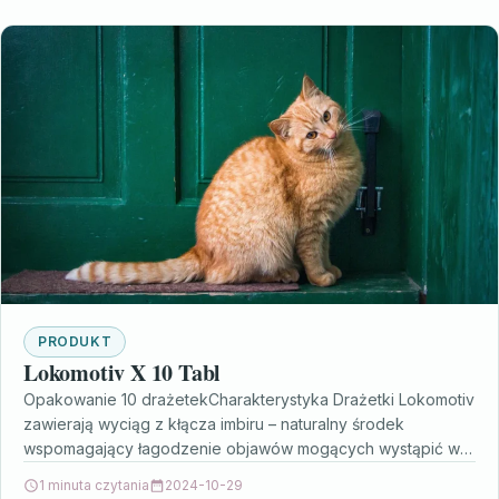
PRODUKT
Lokomotiv X 10 Tabl
Opakowanie 10 drażetekCharakterystyka Drażetki Lokomotiv
zawierają wyciąg z kłącza imbiru – naturalny środek
wspomagający łagodzenie objawów mogących wystąpić w
warunkach zagrożenia chorobą lokomocyjną.Skład 1…
1 minuta czytania
2024-10-29