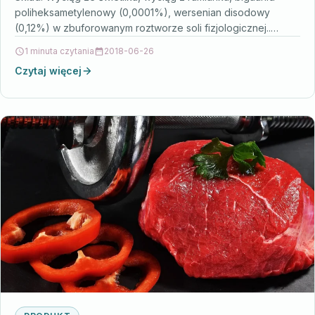
poliheksametylenowy (0,0001%), wersenian disodowy
(0,12%) w zbuforowanym roztworze soli fizjologicznej..
Wskazania: Naturalne łagodzące krople do podrażnionych…
1 minuta czytania
2018-06-26
Czytaj więcej