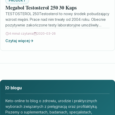
PRODUKT
Megabol Testosterol 250 30 Kaps
TESTOSTEROL 250Testosterol to nowy środek pobudzający
wzrost mięśni. Prace nad nim trwały od 2004 roku. Obecnie
pozytywnie zakończone testy laboratoryjne umożliwiły
wprowadzenie do obrotu…
4 minut czytania
2020-03-26
Czytaj więcej
O blogu
Keto-online to blog o zdrowiu, urodzie i praktycznych
wyborach związanych z pielęgnacją oraz profilaktyką.
Piszemy o suplementach, badaniach, specjalistach,