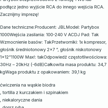
podłącz jedno wyjście RCA do innego wejścia RCA.
Zacznijmy imprezę!
Dane techniczne:Producent: JBLModel: Partybox
1000Wejścia zasilania: 100-240 V ACDJ Pad: Tak
Wzmocnienie basów: TakPrzetworniki: 1x kompresor,
głośnik średniotonowy 2×7 ”, głośnik niskotonowy
1×12”1100W Max!: takOdpowiedź częstotliwościowa:
30Hz – 20kHz (-6dB)Całkowita masa produktu: 34,7
kgWaga produktu z opakowaniem: 39,1 kg
ćwiczenia na wąskie biodra
, tortilla z kurczakiem i szpinakiem
, niekaloryczne dania
, dorsz ryba