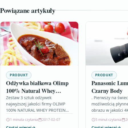
Powiązane artykuły
PRODUKT
PRODUKT
Odżywka białkowa Olimp
Panasonic Lu
100% Natural Whey
Czarny Body
Concentrate 3X700g
Zestaw 3 sztuk odżywek
. Pierwszy na świec
najwyższej jakości firmy OLIMP
możliwością płynn
100% NATURAL WHEY PROTEIN
obrazu w jakości 4
CONCENTRATE – koncentratem
Aparat LUMIX GH5 
1 minuta czytania
2017-02-07
5 minut czytania
2
białek serwatkowych (WPC) o
zupełnie nowe moż
Czytaj więcej
Czytaj więcej