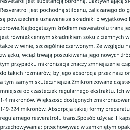
resvetarol jest substancją obronną, uaktywniającą si
Resveratrol jest pochodną stilbenu, zaliczanego do gr
są powszechnie uznawane za składniki o wyjątkowo
zdrowie.Najbogatszym źródłem resveratrolu trans jes
jest również cennym składnikiem soku z ciemnych w
także w winie, szczególnie czerwonym. Ze względu n
związku, wciąż trwają poszukiwania jego nowych źró
tym przypadku mikronizacja znaczy zmniejszenie czą
do takich rozmiarów, by jego absorpcja przez nasz or
a tym samym skuteczniejsza.Zmikronizowane cząstec
mniejsze od cząsteczek regularnego ekstraktu. Ich wi
1-4 mikronów. Większość dostępnych zmikronizowan
149-224 mikronów. Absorpcja takiej formy preparatu 
regularnego resveratrolu trans.Sposób użycia: 1 ka
przechowywania: przechowywać w zamkniętym opak