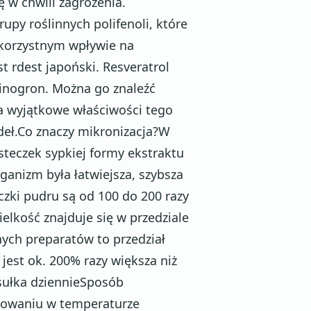
ę w chwili zagrożenia.
upy roślinnych polifenoli, które
 korzystnym wpływie na
t rdest japoński. Resveratrol
inogron. Można go znaleźć
a wyjątkowe właściwości tego
deł.Co znaczy mikronizacja?W
steczek sypkiej formy ekstraktu
ganizm była łatwiejsza, szybsza
zki pudru są od 100 do 200 razy
elkość znajduje się w przedziale
ych preparatów to przedział
jest ok. 200% razy większa niż
psułka dziennieSposób
owaniu w temperaturze