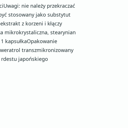
iUwagi: nie należy przekraczać
 być stosowany jako substytut
ekstrakt z korzeni i kłączy
a mikrokrystaliczna, stearynian
a: 1 kapsułkaOpakowanie
sweratrol transzmikronizowany
y rdestu japońskiego