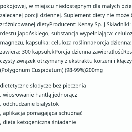
pokojowej, w miejscu niedostępnym dla małych dziec
zalecanej porcji dziennej. Suplement diety nie może
zróżnicowanej dietyProducent: Kenay Sp. J.Składniki: 
rdestu japońskiego, substancja wypełniająca: celuloz
magnezu, kapsułka: celuloza roślinnaPorcja dzienn
zawiera: 300 kapsułekPorcja dzienna zawieraIlośćRe
czysty związek otrzymany z ekstraktu korzeni i kłącz
(Polygonum Cuspidatum) (98-99%)200mg
dietetyczne słodycze bez pieczenia
, wiosłowanie hantlą jednorącz
, odchudzanie białystok
, aplikacja pomagająca schudnąć
, dieta ketogeniczna śniadanie