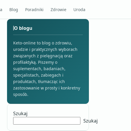
na
Blog
Poradniki
Zdrowie
Uroda
O blogu
Keto-online to blog o zdrowiu,
urodzie i praktycznych wyborach
związanych z pielęgnacją oraz
profilaktyką. Piszemy o
suplementach, badaniach,
specjalistach, zabiegach i
produktach, tłumacząc ich
zastosowanie w prosty i konkretny
sposób.
Szukaj
Szukaj