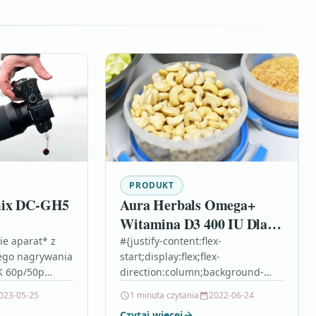
PRODUKT
mix DC-GH5
Aura Herbals Omega+
Witamina D3 400 IU Dla
Dzieci Twist – off kwasy
ie aparat* z
#{justify-content:flex-
ego nagrywania
start;display:flex;flex-
Omega-3 z witaminą D3
K 60p/50p
direction:column;background-
60szt
oferuje
position:left top;background-
023-05-25
1 minuta czytania
2022-06-24
liwości w
size:cover;background-repeat:no-
Czytaj więcej