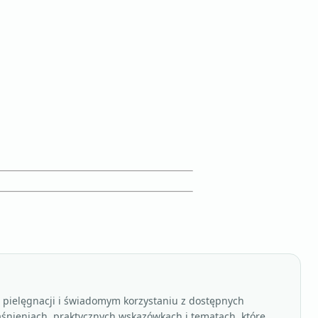
, pielęgnacji i świadomym korzystaniu z dostępnych
aśnieniach, praktycznych wskazówkach i tematach, które