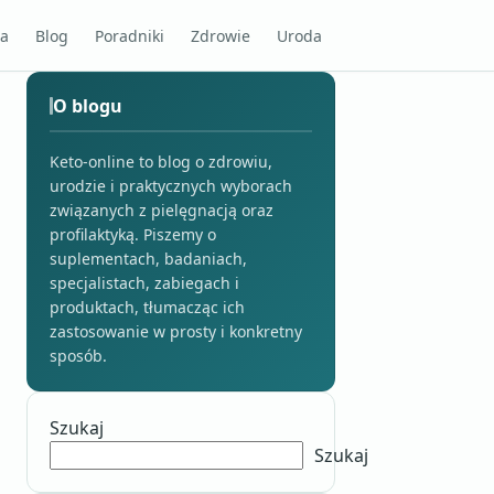
na
Blog
Poradniki
Zdrowie
Uroda
O blogu
Keto-online to blog o zdrowiu,
urodzie i praktycznych wyborach
związanych z pielęgnacją oraz
profilaktyką. Piszemy o
suplementach, badaniach,
specjalistach, zabiegach i
produktach, tłumacząc ich
zastosowanie w prosty i konkretny
sposób.
Szukaj
Szukaj