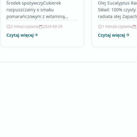
Środek spożywczyCukierek
Olej Eucalyptus Ra
rozpuszczalny o smaku
Skład: 100% czysty
pomarańczowym z witaminą
radiata olej Zapac
C.Składniki: syrop glukozowy,
słodki, świeży Atry
2 minut czytania
2024-09-29
1 minuta czytania
cukier, tłuszcze roślinne (palmowy,
rewitalizujące, ocz
Czytaj więcej
Czytaj więcej
kokosowy, ziaren palmowych),
Metoda ekstrakcji:
żelatyna, regulator kwasowości
destylowana z liści
(kwas cytrynowy), proszek…