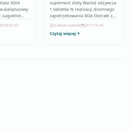
diata 30ml
suplement diety Wartoś odżywcza
 eukaliptusowy
1 tabletka % realizacji dziennego
h: Łagodnie
zapotrzebowania RDA Ekstrakt z
buty:
wiśni 465mg ** SKŁADNIKI:
2019-02-03
2 minut czytania
2017-10-16
yszczające,
Wyciąg z owoców wiśni, mąka
Czytaj więcej
 Para
ryżowa, otoczka…
 i…