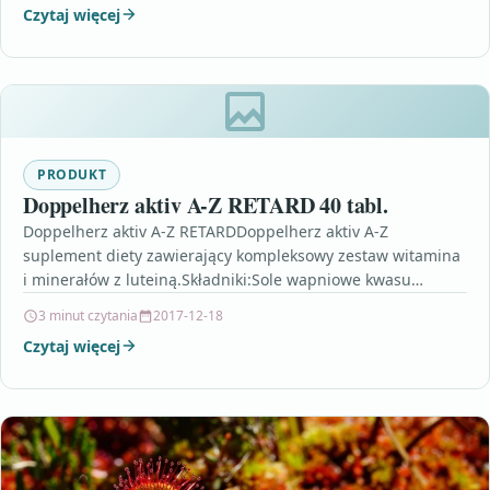
Czytaj więcej
dwutlenek…
PRODUKT
Doppelherz aktiv A-Z RETARD 40 tabl.
Doppelherz aktiv A-Z RETARDDoppelherz aktiv A-Z
suplement diety zawierający kompleksowy zestaw witamina
i minerałów z luteiną.Składniki:Sole wapniowe kwasu
ortofosforowego, laktoza, kwas L-askorbinowy, substancja
3 minut czytania
2017-12-18
zagęszczająca:…
Czytaj więcej