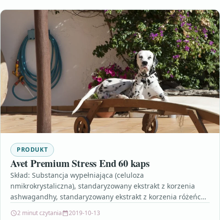
PRODUKT
Avet Premium Stress End 60 kaps
Skład: Substancja wypełniająca (celuloza
nmikrokrystaliczna), standaryzowany ekstrakt z korzenia
ashwagandhy, standaryzowany ekstrakt z korzenia różeńca
górskiego, hydroksypropylometyloceluloza, substancje
2 minut czytania
2019-10-13
przeciwzbrylające (sole magnezowe kwasów tłuszczowych,