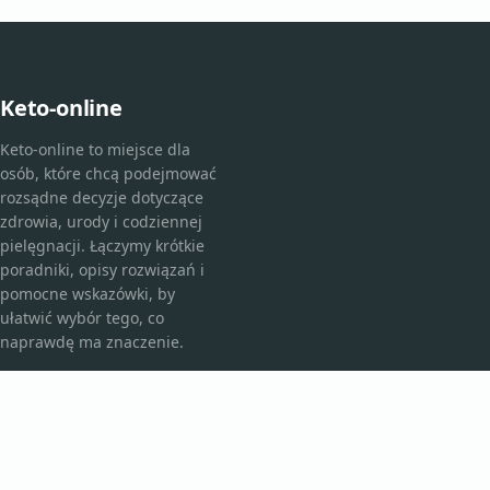
Keto-online
Keto-online to miejsce dla
osób, które chcą podejmować
rozsądne decyzje dotyczące
zdrowia, urody i codziennej
pielęgnacji. Łączymy krótkie
poradniki, opisy rozwiązań i
pomocne wskazówki, by
ułatwić wybór tego, co
naprawdę ma znaczenie.
KATEGORIE
Bez kategorii
Kosmetyki i pielęgnacja