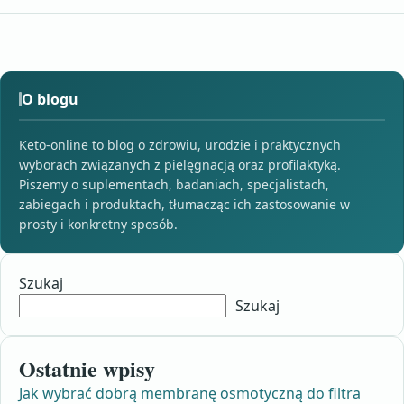
O blogu
Keto-online to blog o zdrowiu, urodzie i praktycznych
wyborach związanych z pielęgnacją oraz profilaktyką.
Piszemy o suplementach, badaniach, specjalistach,
zabiegach i produktach, tłumacząc ich zastosowanie w
prosty i konkretny sposób.
Szukaj
Szukaj
Ostatnie wpisy
Jak wybrać dobrą membranę osmotyczną do filtra