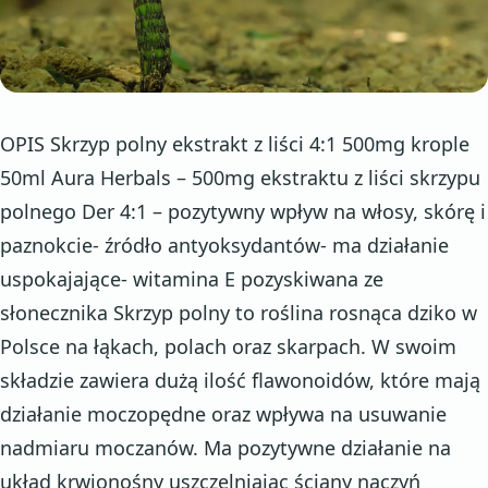
OPIS Skrzyp polny ekstrakt z liści 4:1 500mg krople
50ml Aura Herbals – 500mg ekstraktu z liści skrzypu
polnego Der 4:1 – pozytywny wpływ na włosy, skórę i
paznokcie- źródło antyoksydantów- ma działanie
uspokajające- witamina E pozyskiwana ze
słonecznika Skrzyp polny to roślina rosnąca dziko w
Polsce na łąkach, polach oraz skarpach. W swoim
składzie zawiera dużą ilość flawonoidów, które mają
działanie moczopędne oraz wpływa na usuwanie
nadmiaru moczanów. Ma pozytywne działanie na
układ krwionośny uszczelniając ściany naczyń