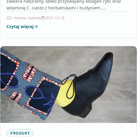
zawiera naturalny, łatwo przyswajalny kolagen rybi oraz
witaminę C. ciasto z herbatnikami i budyniem ,…
1 minuta czytania
2021-12-18
Czytaj więcej
PRODUKT