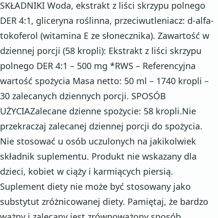
SKŁADNIKI Woda, ekstrakt z liści skrzypu polnego
DER 4:1, gliceryna roślinna, przeciwutleniacz: d-alfa-
tokoferol (witamina E ze słonecznika). Zawartość w
dziennej porcji (58 kropli): Ekstrakt z liści skrzypu
polnego DER 4:1 – 500 mg *RWS – Referencyjna
wartość spożycia Masa netto: 50 ml – 1740 kropli –
30 zalecanych dziennych porcji. SPOSÓB
UŻYCIAZalecane dzienne spożycie: 58 kropli.Nie
przekraczaj zalecanej dziennej porcji do spożycia.
Nie stosować u osób uczulonych na jakikolwiek
składnik suplementu. Produkt nie wskazany dla
dzieci, kobiet w ciąży i karmiących piersią.
Suplement diety nie może być stosowany jako
substytut zróżnicowanej diety. Pamiętaj, że bardzo
ważny i zalecany jest zrównoważony sposób