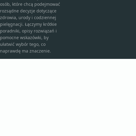
osób, które chcą podejmować
rozsądne decyzje dotyczące
zdrowia, urody i codziennej
pielęgnacji. Łączymy krótkie
poradniki, opisy rozwiązań i
pomocne wskazówki, by
ułatwić wybór tego, co
naprawdę ma znaczenie.
KATEGORIE
Bez kategorii
Kosmetyki i pielęgnacja
TEMATY
Produkt
Zdrowie