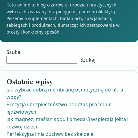
Keto-online to blog o zdrowiu, urodzie i praktycznych
wyborach związanych z pielęgnacją oraz profilaktyką.
Piszemy o suplementach, badaniach, specjalistach,
zabiegach i produktach, tłumacząc ich zastosowanie w
prosty i konkretny sposób.
Szukaj
Szukaj
Ostatnie wpisy
Jak wybrać dobrą membranę osmotyczną do filtra
wody?
Precyzja i bezpieczeństwo podczas procedur
lędźwiowych
Jak magnez, maślan sodu i omega-3 wspierają jelita i
rozwój dzieci
Perfekcyjna linia żuchwy bez skalpela