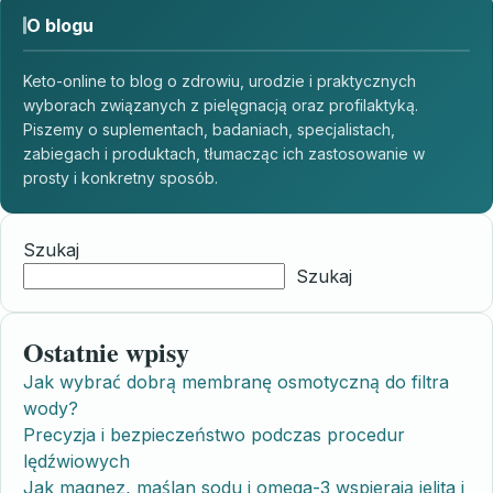
O blogu
Keto-online to blog o zdrowiu, urodzie i praktycznych
wyborach związanych z pielęgnacją oraz profilaktyką.
Piszemy o suplementach, badaniach, specjalistach,
zabiegach i produktach, tłumacząc ich zastosowanie w
prosty i konkretny sposób.
Szukaj
Szukaj
Ostatnie wpisy
Jak wybrać dobrą membranę osmotyczną do filtra
wody?
Precyzja i bezpieczeństwo podczas procedur
lędźwiowych
Jak magnez, maślan sodu i omega-3 wspierają jelita i