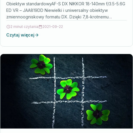
Obiektyw standardowyAF-S DX NIKKOR 18-140mm f/3.5-5.6G
ED VR – JAA819DD Niewielki i uniwersalny obiektyw
zmiennoogniskowy formatu DX. Dzięki 7,8-krotnemu
zoomowi dostosowanemu do różnego rodzaju…
2 minut czytania
2021-09-22
Czytaj więcej