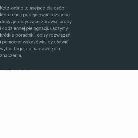
Keto-online to miejsce dla osób,
które chcą podejmować rozsądne
decyzje dotyczące zdrowia, urody
i codziennej pielęgnacji. Łączymy
krótkie poradniki, opisy rozwiązań
i pomocne wskazówki, by ułatwić
wybór tego, co naprawdę ma
znaczenie.
KATEGORIE
Bez kategorii
Kosmetyki i pielęgnacja
TEMATY
Produkt
Zdrowie