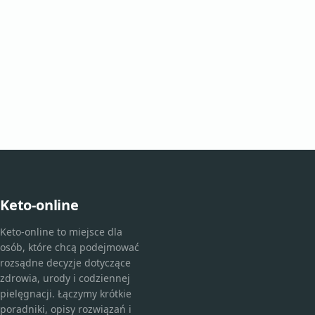
Keto-online
Keto-online to miejsce dla
osób, które chcą podejmować
rozsądne decyzje dotyczące
zdrowia, urody i codziennej
pielęgnacji. Łączymy krótkie
poradniki, opisy rozwiązań i