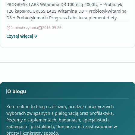
PROGRESS LABS Witamina D3 100mcg 4000IU + Probiotyk
120 kapsPROGRESS LABS Witamina D3 + ProbiotykWitamina
D3 + Probiotyk marki Progress Labs to suplement diety…
2 minut czytania
2018-09-23
Czytaj więcej
O blogu
Keto-online to blog o zdrowiu, urodzie i praktycznych
wyborach związanych z pielęgnacją oraz profilaktyką.
Piszemy o suplementach, badaniach, specjalistach,
zabiegach i produktach, tłumacząc ich zastosowanie w
prosty i konkretny sposób.