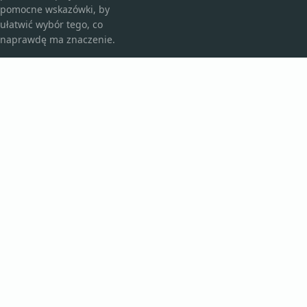
pomocne wskazówki, by
ułatwić wybór tego, co
naprawdę ma znaczenie.
KATEGORIE
Bez kategorii
Kosmetyki i pielęgnacja
TEMATY
Produkt
Zdrowie
WIĘCEJ