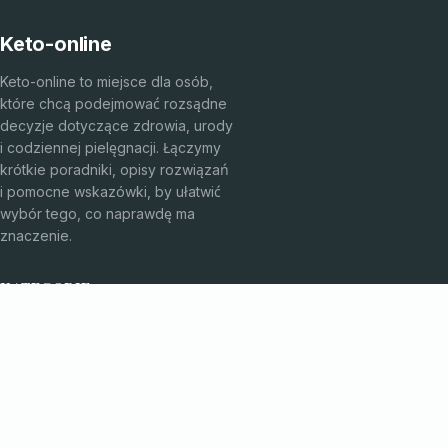
Keto-online
Keto-online to miejsce dla osób,
które chcą podejmować rozsądne
decyzje dotyczące zdrowia, urody
i codziennej pielęgnacji. Łączymy
krótkie poradniki, opisy rozwiązań
i pomocne wskazówki, by ułatwić
wybór tego, co naprawdę ma
znaczenie.
KATEGORIE
Bez kategorii
Kosmetyki i pielęgnacja
TEMATY