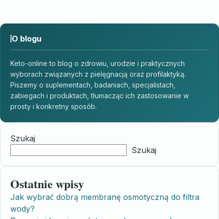
O blogu
Keto-online to blog o zdrowiu, urodzie i praktycznych
wyborach związanych z pielęgnacją oraz profilaktyką.
Piszemy o suplementach, badaniach, specjalistach,
zabiegach i produktach, tłumacząc ich zastosowanie w
prosty i konkretny sposób.
Szukaj
Szukaj
Ostatnie wpisy
Jak wybrać dobrą membranę osmotyczną do filtra
wody?