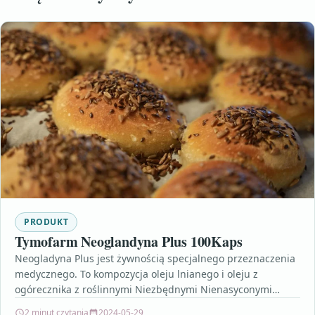
PRODUKT
Tymofarm Neoglandyna Plus 100Kaps
Neogladyna Plus jest żywnością specjalnego przeznaczenia
medycznego. To kompozycja oleju lnianego i oleju z
ogórecznika z roślinnymi Niezbędnymi Nienasyconymi
Kwasami Tłuszczowymi (NNKT): omega 3…
2 minut czytania
2024-05-29