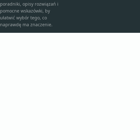
poradniki, opisy rozwiązań i
pomocne wskazówki, by
ułatwić wybór tego, co
naprawdę ma znaczenie.
KATEGORIE
Bez kategorii
Kosmetyki i pielęgnacja
TEMATY
Produkt
Zdrowie
WIĘCEJ