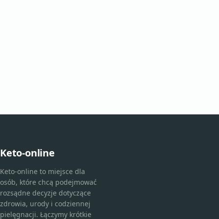
Keto-online
Keto-online to miejsce dla
osób, które chcą podejmować
rozsądne decyzje dotyczące
zdrowia, urody i codziennej
pielęgnacji. Łączymy krótkie