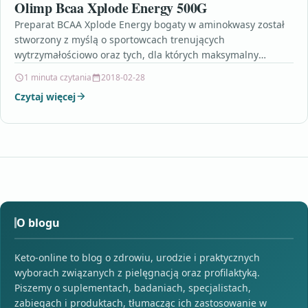
Olimp Bcaa Xplode Energy 500G
Preparat BCAA Xplode Energy bogaty w aminokwasy został
stworzony z myślą o sportowcach trenujących
wytrzymałościowo oraz tych, dla których maksymalny
wysiłek fizyczny jest przyjemnością.…
1 minuta czytania
2018-02-28
Czytaj więcej
O blogu
Keto-online to blog o zdrowiu, urodzie i praktycznych
wyborach związanych z pielęgnacją oraz profilaktyką.
Piszemy o suplementach, badaniach, specjalistach,
zabiegach i produktach, tłumacząc ich zastosowanie w