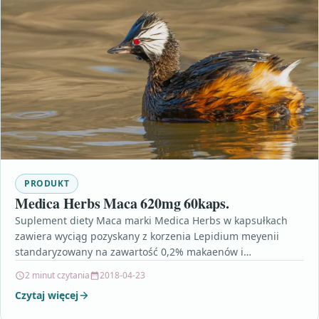
PRODUKT
Medica Herbs Maca 620mg 60kaps.
Suplement diety Maca marki Medica Herbs w kapsułkach
zawiera wyciąg pozyskany z korzenia Lepidium meyenii
standaryzowany na zawartość 0,2% makaenów i
makamidów.MacaBez wypełniaczySkładWielkość
2 minut czytania
2018-04-23
opakowania:…
Czytaj więcej