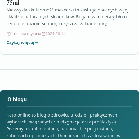
75ml
Niezwykła skuteczność maseczki to zasługa obecnych w jej
składzie naturalnych składników. Bogate w minerały błoto
reguluje poziom sebum, oczyszcza zatkane pory,
odblokowując je i…
1 minuta czytania
2024-06-14
Czytaj więcej
O blogu
Keto-online to blog o zdrowiu, urodzie i praktycznych
wyborach związanych z pielęgnacją oraz profilaktyką.
Piszemy o suplementach, badaniach, specjalistach,
zabiegach i produktach, tłumacząc ich zastosowanie w