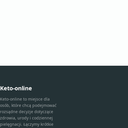
Keto-online
Keto-online to miejsce dla
osób, które chcą podejmować
rozsądne decyzje dotyczące
zdrowia, urody i codziennej
pielęgnacji. Łączymy krótkie