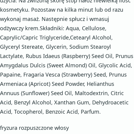
użycia: Na zwilżoną skórę stóp nałóż niewielką ilość
kosmetyku. Pozostaw na kilka minut lub od razu
wykonaj masaż. Następnie spłucz i wmasuj
odżywczy krem.Składniki: Aqua, Cellulose,
Caprylic/Capric Triglyceride,Cetearyl Alcohol,
Glyceryl Stereate, Glycerin, Sodium Stearoyl
Lactylate, Rubus Idaeus (Raspberry) Seed Oil, Prunus
Amygdalus Dulcis (Sweet Almond) Oil, Glycolic Acid,
Papaine, Fragaria Vesca (Strawberry) Seed, Prunus
Armeniaca (Apricot) Seed Powder, Helianthus
Annuus (Sunflower) Seed Oil, Maltodextrin, Citric
Acid, Benzyl Alcohol, Xanthan Gum, Dehydroacetic
Acid, Tocopherol, Benzoic Acid, Parfum.
fryzura rozpuszczone włosy