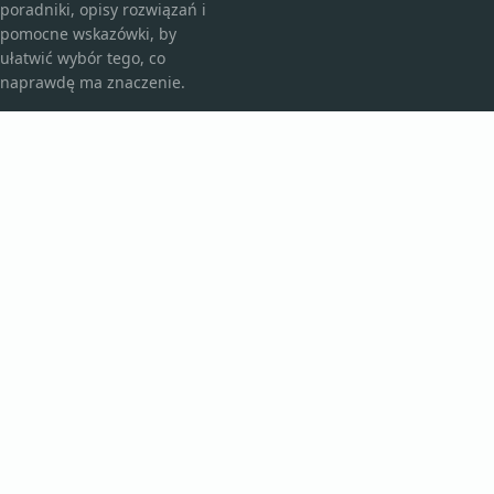
poradniki, opisy rozwiązań i
pomocne wskazówki, by
ułatwić wybór tego, co
naprawdę ma znaczenie.
KATEGORIE
Bez kategorii
Kosmetyki i pielęgnacja
TEMATY
Produkt
Zdrowie
WIĘCEJ