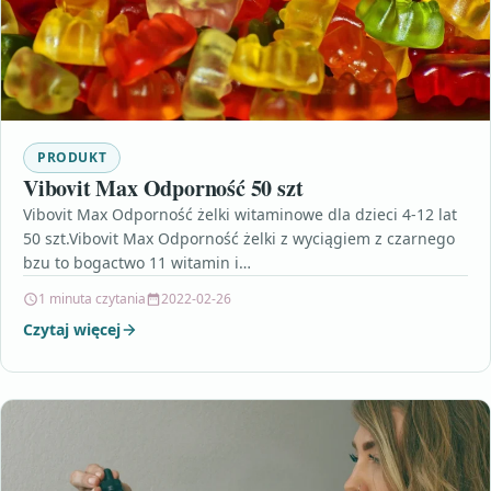
PRODUKT
Vibovit Max Odporność 50 szt
Vibovit Max Odporność żelki witaminowe dla dzieci 4-12 lat
50 szt.Vibovit Max Odporność żelki z wyciągiem z czarnego
bzu to bogactwo 11 witamin i…
1 minuta czytania
2022-02-26
Czytaj więcej