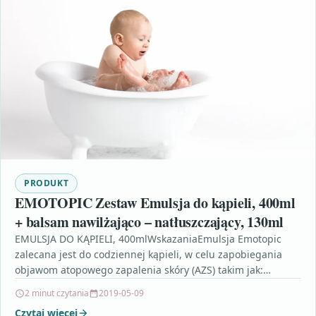
PRODUKT
EMOTOPIC Zestaw Emulsja do kąpieli, 400ml
+ balsam nawilżająco – natłuszczający, 130ml
EMULSJA DO KĄPIELI, 400mlWskazaniaEmulsja Emotopic
zalecana jest do codziennej kąpieli, w celu zapobiegania
objawom atopowego zapalenia skóry (AZS) takim jak:
suchość skóry, podrażnienia, zaczerwienienia…
2 minut czytania
2019-05-09
Czytaj więcej