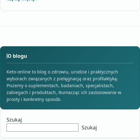
O blogu
Keto-online to blog o zdrowiu, urodzie i praktycznych
wyborach związanych z pielęgnacją oraz profilaktyką.
Piszemy o suplementach, badaniach, specjalistach,
zabiegach i produktach, tłumacząc ich zastosowanie w
prosty i konkretny sposób.
Szukaj
Szukaj