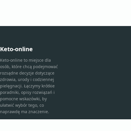
Keto-online
Keto-online to miejsce dla
osób, które chcą podejmować
rozsądne decyzje dotyczące
zdrowia, urody i codziennej
pielęgnacji. Łączymy krótkie
poradniki, opisy rozwiązań i
pomocne wskazówki, by
ułatwić wybór tego, co
naprawdę ma znaczenie.
KATEGORIE