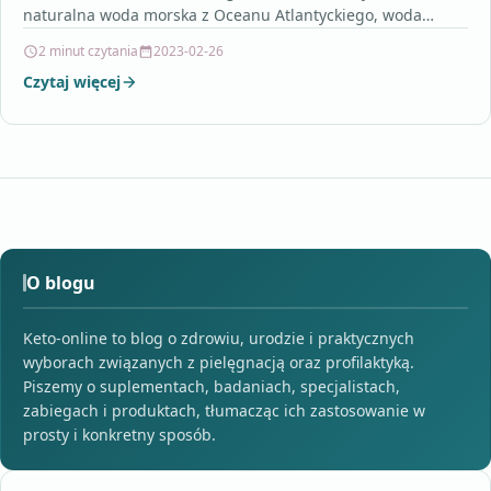
naturalna woda morska z Oceanu Atlantyckiego, woda
demineralizowana.Woda morska izotoniczna marki…
2 minut czytania
2023-02-26
Czytaj więcej
O blogu
Keto-online to blog o zdrowiu, urodzie i praktycznych
wyborach związanych z pielęgnacją oraz profilaktyką.
Piszemy o suplementach, badaniach, specjalistach,
zabiegach i produktach, tłumacząc ich zastosowanie w
prosty i konkretny sposób.