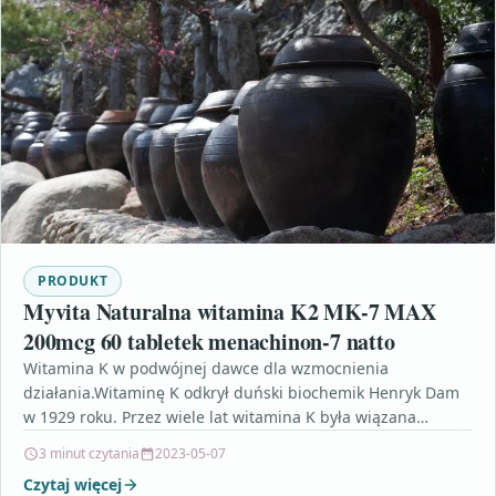
PRODUKT
Myvita Naturalna witamina K2 MK-7 MAX
200mcg 60 tabletek menachinon-7 natto
Witamina K w podwójnej dawce dla wzmocnienia
działania.Witaminę K odkrył duński biochemik Henryk Dam
w 1929 roku. Przez wiele lat witamina K była wiązana…
3 minut czytania
2023-05-07
Czytaj więcej