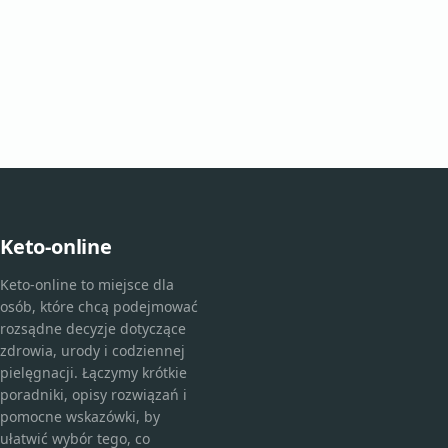
Keto-online
Keto-online to miejsce dla
osób, które chcą podejmować
rozsądne decyzje dotyczące
zdrowia, urody i codziennej
pielęgnacji. Łączymy krótkie
poradniki, opisy rozwiązań i
pomocne wskazówki, by
ułatwić wybór tego, co