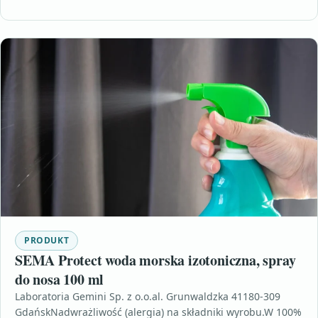
PRODUKT
SEMA Protect woda morska izotoniczna, spray
do nosa 100 ml
Laboratoria Gemini Sp. z o.o.al. Grunwaldzka 41180-309
GdańskNadwrażliwość (alergia) na składniki wyrobu.W 100%