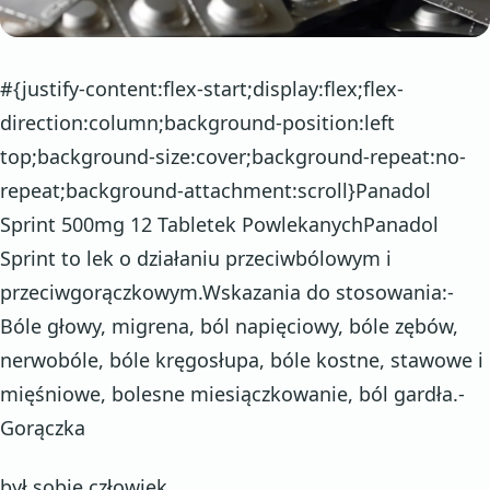
#{justify-content:flex-start;display:flex;flex-
direction:column;background-position:left
top;background-size:cover;background-repeat:no-
repeat;background-attachment:scroll}Panadol
Sprint 500mg 12 Tabletek PowlekanychPanadol
Sprint to lek o działaniu przeciwbólowym i
przeciwgorączkowym.Wskazania do stosowania:-
Bóle głowy, migrena, ból napięciowy, bóle zębów,
nerwobóle, bóle kręgosłupa, bóle kostne, stawowe i
mięśniowe, bolesne miesiączkowanie, ból gardła.-
Gorączka
był sobie człowiek