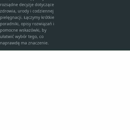
rozsądne decyzje dotyczące
zdrowia, urody i codziennej
pielęgnacji. Łączymy krótkie
poradniki, opisy rozwiązań i
pomocne wskazówki, by
ułatwić wybór tego, co
naprawdę ma znaczenie.
KATEGORIE
Bez kategorii
Kosmetyki i pielęgnacja
TEMATY
Produkt
Zdrowie