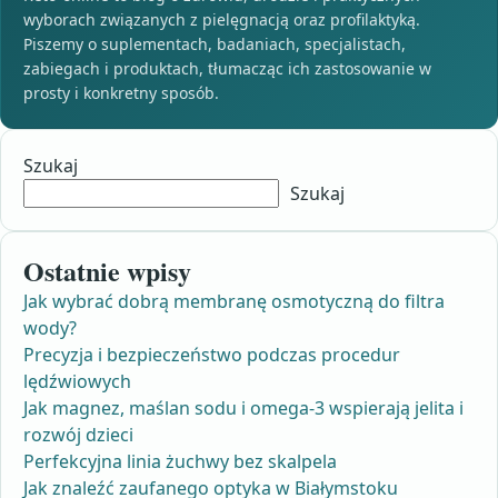
wyborach związanych z pielęgnacją oraz profilaktyką.
Piszemy o suplementach, badaniach, specjalistach,
zabiegach i produktach, tłumacząc ich zastosowanie w
prosty i konkretny sposób.
Szukaj
Szukaj
Ostatnie wpisy
Jak wybrać dobrą membranę osmotyczną do filtra
wody?
Precyzja i bezpieczeństwo podczas procedur
lędźwiowych
Jak magnez, maślan sodu i omega-3 wspierają jelita i
rozwój dzieci
Perfekcyjna linia żuchwy bez skalpela
Jak znaleźć zaufanego optyka w Białymstoku