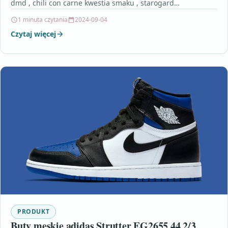
dmd , chili con carne kwestia smaku , starogard…
1 minuta czytania
2024-09-04
Czytaj więcej
PRODUKT
Buty męskie adidas Strutter EG2655 44 2/3