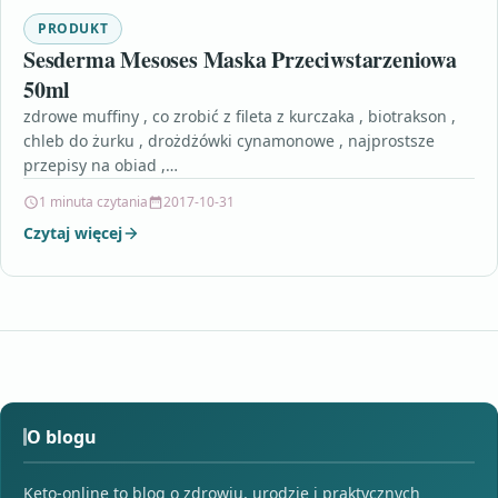
PRODUKT
Sesderma Mesoses Maska Przeciwstarzeniowa
50ml
zdrowe muffiny , co zrobić z fileta z kurczaka , biotrakson ,
chleb do żurku , drożdżówki cynamonowe , najprostsze
przepisy na obiad ,…
1 minuta czytania
2017-10-31
Czytaj więcej
O blogu
Keto-online to blog o zdrowiu, urodzie i praktycznych