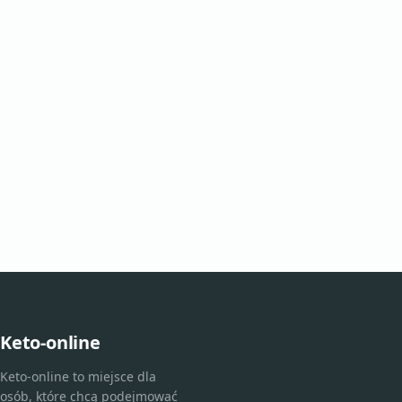
Keto-online
Keto-online to miejsce dla
osób, które chcą podejmować