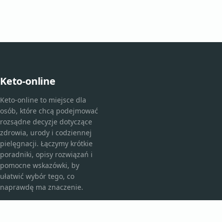
Keto-online
Keto-online to miejsce dla
osób, które chcą podejmować
rozsądne decyzje dotyczące
zdrowia, urody i codziennej
pielęgnacji. Łączymy krótkie
poradniki, opisy rozwiązań i
pomocne wskazówki, by
ułatwić wybór tego, co
naprawdę ma znaczenie.
KATEGORIE