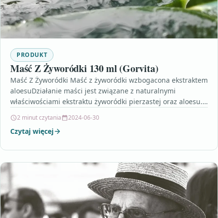
PRODUKT
Maść Z Żyworódki 130 ml (Gorvita)
Maść Z Żyworódki Maść z żyworódki wzbogacona ekstraktem
aloesuDziałanie maści jest związane z naturalnymi
właściwościami ekstraktu żyworódki pierzastej oraz aloesu.
Rośliny te zawierają flawonoidy,…
2 minut czytania
2024-06-30
Czytaj więcej