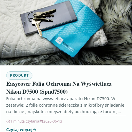
PRODUKT
Easycover Folia Ochronna Na Wyświetlacz
Nikon D7500 (Spnd7500)
Folia ochronna na wyświetlacz aparatu Nikon D7500. W
zestawie: 2 folie ochronne ściereczka z mikrofibry śniadanie
na diecie , najskuteczniejsze diety odchudzające forum ,…
1 minuta czytania
2020-06-13
Czytaj więcej