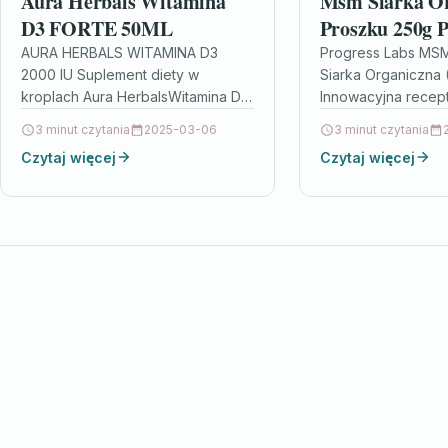
Aura Herbals Witamina
Msm Siarka O
D3 FORTE 50ML
Proszku 250g 
AURA HERBALS WITAMINA D3
Progress Labs MS
2000 IU Suplement diety w
Siarka Organiczna 
kroplach Aura HerbalsWitamina D3
Innowacyjna recept
Forte z lanoliny – 2000 IU w jednej
nowoczesna formuł
3 minut czytania
2025-03-06
3 minut czytania
kropliw kroplach 1800…
się wśród innych 
Czytaj więcej
Czytaj więcej
względem swojego 
wegan i…