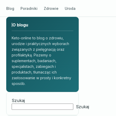
Blog
Poradniki
Zdrowie
Uroda
O blogu
Keto-online to blog o zdrowiu,
urodzie i praktycznych wyborach
związanych z pielęgnacją oraz
profilaktyką. Piszemy o
suplementach, badaniach,
specjalistach, zabiegach i
produktach, tłumacząc ich
zastosowanie w prosty i konkretny
sposób.
Szukaj
Szukaj