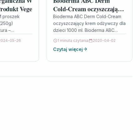
rganiczna W
Bioderma ABC Derm
Produkt Vege
Cold-Cream oczyszczający
krem odżywczy dla dzieci
M proszek
Bioderma ABC Derm Cold-Cream
(250g)
oczyszczający krem odżywczy dla
(Nourishing Cleansing
ura –
dzieci 1000 ml. Bioderma ABC
Cream) 1000ml
a wyróżniająca
Derm Cold-Cream najlepsza cena.
2024-05-26
1 minuta czytania
2020-04-02
produktów pod
Bioderma kup teraz. ćwiczenia na
Czytaj więcej
składu. Dla
jędrny brzuch…