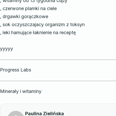
, witaminy od 13 tygodnia ciąży
, czerwone plamki na ciele
, drgawki gorączkowe
, sok oczyszczajacy organizm z toksyn
, leki hamujące łaknienie na receptę
yyyyy
Progress Labs
Minerały i witaminy
Paulina Zielińska