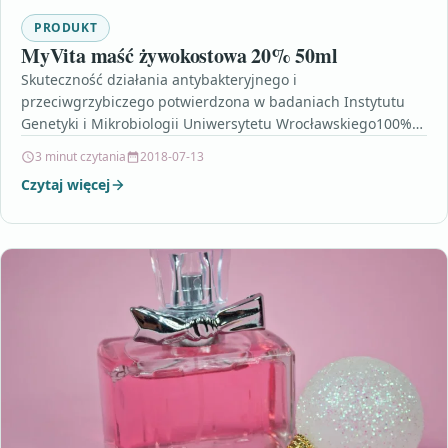
PRODUKT
MyVita maść żywokostowa 20% 50ml
Skuteczność działania antybakteryjnego i
przeciwgrzybiczego potwierdzona w badaniach Instytutu
Genetyki i Mikrobiologii Uniwersytetu Wrocławskiego100%
naturalny produktwytwarzany metodą fizyczną (srebro
3 minut czytania
2018-07-13
niejonowe)unikalna bezkonkurencyjna płaska
Czytaj więcej
nanocząsteczkatransparentne –…