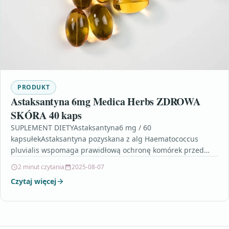
PRODUKT
Astaksantyna 6mg Medica Herbs ZDROWA
SKÓRA 40 kaps
SUPLEMENT DIETYAstaksantyna6 mg / 60
kapsułekAstaksantyna pozyskana z alg Haematococcus
pluvialis wspomaga prawidłową ochronę komórek przed
wolnymi rodnikami oraz niekorzystnymi czynnikami
2 minut czytania
2025-08-07
środowiska. Wspiera odpowiednią…
Czytaj więcej