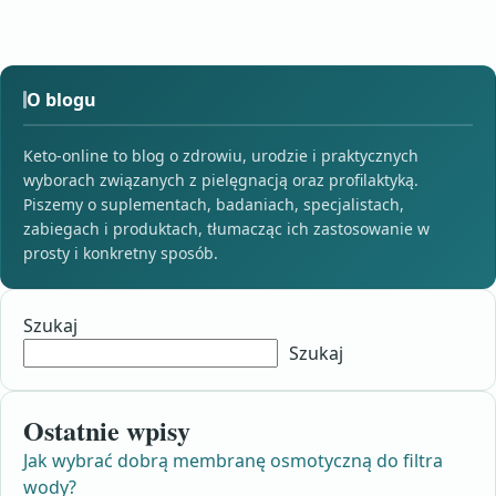
O blogu
Keto-online to blog o zdrowiu, urodzie i praktycznych
wyborach związanych z pielęgnacją oraz profilaktyką.
Piszemy o suplementach, badaniach, specjalistach,
zabiegach i produktach, tłumacząc ich zastosowanie w
prosty i konkretny sposób.
Szukaj
Szukaj
Ostatnie wpisy
Jak wybrać dobrą membranę osmotyczną do filtra
wody?