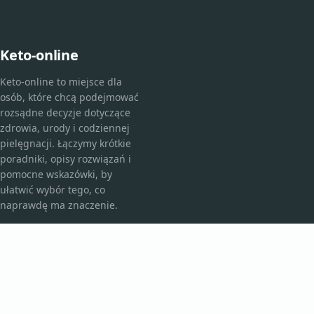
Keto-online
Keto-online to miejsce dla
osób, które chcą podejmować
rozsądne decyzje dotyczące
zdrowia, urody i codziennej
pielęgnacji. Łączymy krótkie
poradniki, opisy rozwiązań i
pomocne wskazówki, by
ułatwić wybór tego, co
naprawdę ma znaczenie.
KATEGORIE
Bez kategorii
Kosmetyki i pielęgnacja