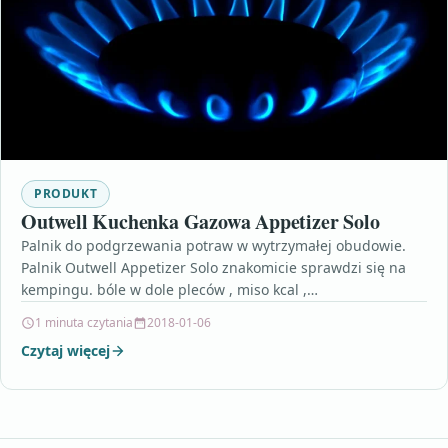
PRODUKT
Outwell Kuchenka Gazowa Appetizer Solo
Palnik do podgrzewania potraw w wytrzymałej obudowie.
Palnik Outwell Appetizer Solo znakomicie sprawdzi się na
kempingu. bóle w dole pleców , miso kcal ,…
1 minuta czytania
2018-01-06
Czytaj więcej