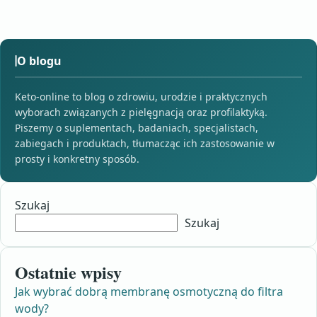
O blogu
Keto-online to blog o zdrowiu, urodzie i praktycznych
wyborach związanych z pielęgnacją oraz profilaktyką.
Piszemy o suplementach, badaniach, specjalistach,
zabiegach i produktach, tłumacząc ich zastosowanie w
prosty i konkretny sposób.
Szukaj
Szukaj
Ostatnie wpisy
Jak wybrać dobrą membranę osmotyczną do filtra
wody?