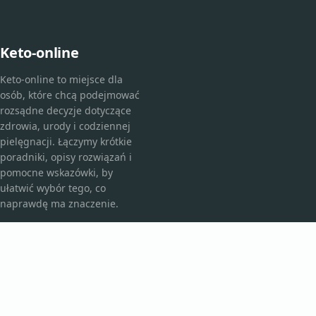
Keto-online
Keto-online to miejsce dla
osób, które chcą podejmować
rozsądne decyzje dotyczące
zdrowia, urody i codziennej
pielęgnacji. Łączymy krótkie
poradniki, opisy rozwiązań i
pomocne wskazówki, by
ułatwić wybór tego, co
naprawdę ma znaczenie.
KATEGORIE
Bez kategorii
Kosmetyki i pielęgnacja