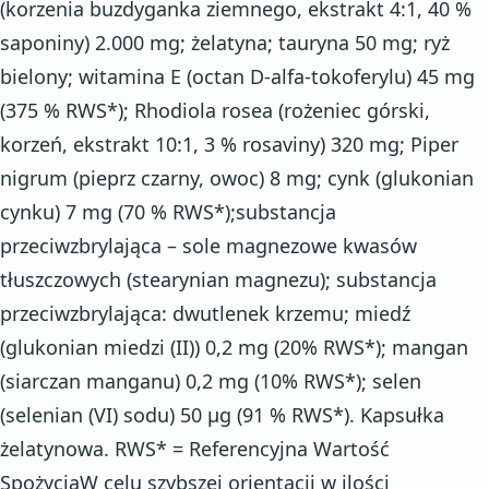
(korzenia buzdyganka ziemnego, ekstrakt 4:1, 40 %
saponiny) 2.000 mg; żelatyna; tauryna 50 mg; ryż
bielony; witamina E (octan D-alfa-tokoferylu) 45 mg
(375 % RWS*); Rhodiola rosea (rożeniec górski,
korzeń, ekstrakt 10:1, 3 % rosaviny) 320 mg; Piper
nigrum (pieprz czarny, owoc) 8 mg; cynk (glukonian
cynku) 7 mg (70 % RWS*);substancja
przeciwzbrylająca – sole magnezowe kwasów
tłuszczowych (stearynian magnezu); substancja
przeciwzbrylająca: dwutlenek krzemu; miedź
(glukonian miedzi (II)) 0,2 mg (20% RWS*); mangan
(siarczan manganu) 0,2 mg (10% RWS*); selen
(selenian (VI) sodu) 50 µg (91 % RWS*). Kapsułka
żelatynowa. RWS* = Referencyjna Wartość
SpożyciaW celu szybszej orientacji w ilości