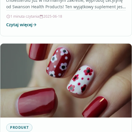
cholesterolu już w normalnym zakresie, wypróbuj Lecytynę
od Swanson Health Products! Ten wyjątkowy suplement jest
znakomitym emulgatorem…
1 minuta czytania
2025-06-18
Czytaj więcej
PRODUKT