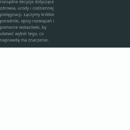
rozsądne decyzje dotyczące
zdrowia, urody i codziennej
pielęgnacji. Łączymy krótkie
poradniki, opisy rozwiązań i
pomocne wskazówki, by
ułatwić wybór tego, co
naprawdę ma znaczenie.
KATEGORIE
Bez kategorii
Kosmetyki i pielęgnacja
TEMATY
Produkt
Zdrowie
WIĘCEJ