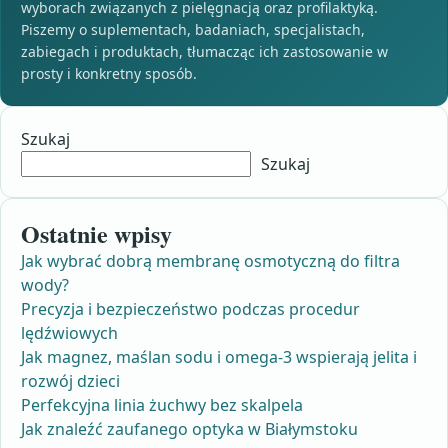
wyborach związanych z pielęgnacją oraz profilaktyką.
Piszemy o suplementach, badaniach, specjalistach,
zabiegach i produktach, tłumacząc ich zastosowanie w
prosty i konkretny sposób.
Szukaj
Szukaj
Ostatnie wpisy
Jak wybrać dobrą membranę osmotyczną do filtra
wody?
Precyzja i bezpieczeństwo podczas procedur
lędźwiowych
Jak magnez, maślan sodu i omega-3 wspierają jelita i
rozwój dzieci
Perfekcyjna linia żuchwy bez skalpela
Jak znaleźć zaufanego optyka w Białymstoku