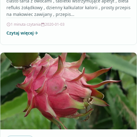
ciasto tarta z owocami , tabletki wstrzymujące apetyt , dieta
refluks żołądkowy , dzienny kalkulator kalorii , prosty przepis
na makowiec zawijany , przepis…
1 minuta czytania
2020-01-03
Czytaj więcej