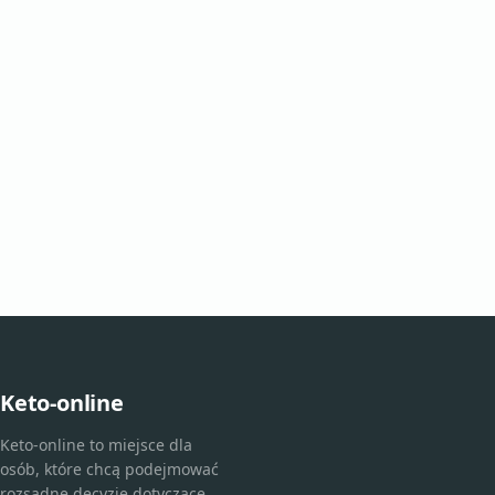
Keto-online
Keto-online to miejsce dla
osób, które chcą podejmować
rozsądne decyzje dotyczące