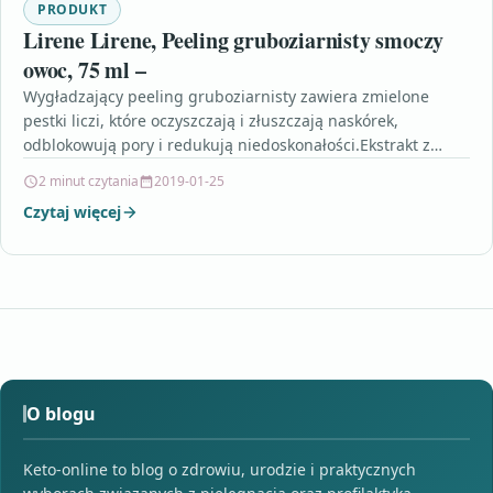
PRODUKT
Lirene Lirene, Peeling gruboziarnisty smoczy
owoc, 75 ml –
Wygładzający peeling gruboziarnisty zawiera zmielone
pestki liczi, które oczyszczają i złuszczają naskórek,
odblokowują pory i redukują niedoskonałości.Ekstrakt z
malin zapewnia odpowiedni poziom nawilżenia, a…
2 minut czytania
2019-01-25
Czytaj więcej
O blogu
Keto-online to blog o zdrowiu, urodzie i praktycznych