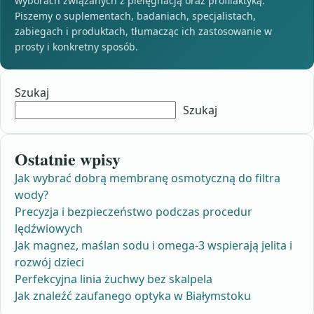
wyborach związanych z pielęgnacją oraz profilaktyką.
Piszemy o suplementach, badaniach, specjalistach,
zabiegach i produktach, tłumacząc ich zastosowanie w
prosty i konkretny sposób.
Szukaj
Szukaj
Ostatnie wpisy
Jak wybrać dobrą membranę osmotyczną do filtra
wody?
Precyzja i bezpieczeństwo podczas procedur
lędźwiowych
Jak magnez, maślan sodu i omega-3 wspierają jelita i
rozwój dzieci
Perfekcyjna linia żuchwy bez skalpela
Jak znaleźć zaufanego optyka w Białymstoku