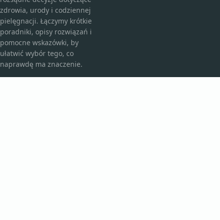
zdrowia, urody i codziennej
pielęgnacji. Łączymy krótkie
poradniki, opisy rozwiązań i
pomocne wskazówki, by
ułatwić wybór tego, co
naprawdę ma znaczenie.
KATEGORIE
Bez kategorii
Kosmetyki i pielęgnacja
TEMATY
Produkt
Zdrowie
WIĘCEJ