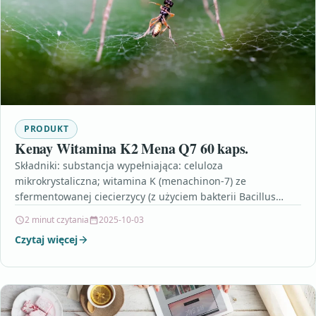
PRODUKT
Kenay Witamina K2 Mena Q7 60 kaps.
Składniki: substancja wypełniająca: celuloza
mikrokrystaliczna; witamina K (menachinon-7) ze
sfermentowanej ciecierzycy (z użyciem bakterii Bacillus
licheniformis); otoczka kapsułki:
2 minut czytania
2025-10-03
hydroksypropylometylocelulozaPorcja dzienna: 1
Czytaj więcej
kapsułkaOpakowanie zawiera: 60…