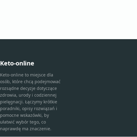
Keto-online
Keto-online to miejsce dla
osób, które chcą podejmować
rozsądne decyzje dotyczące
zdrowia, urody i codziennej
pielęgnacji. Łączymy krótkie
poradniki, opisy rozwiązań i
pomocne wskazówki, by
ułatwić wybór tego, co
naprawdę ma znaczenie.