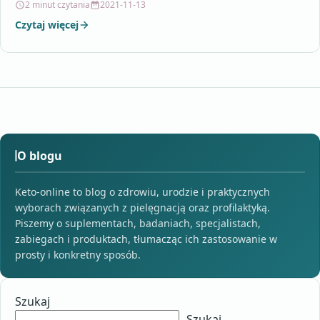
2 minut czytania
2021-11-13
Czytaj więcej
O blogu
Keto-online to blog o zdrowiu, urodzie i praktycznych
wyborach związanych z pielęgnacją oraz profilaktyką.
Piszemy o suplementach, badaniach, specjalistach,
zabiegach i produktach, tłumacząc ich zastosowanie w
prosty i konkretny sposób.
Szukaj
Szukaj