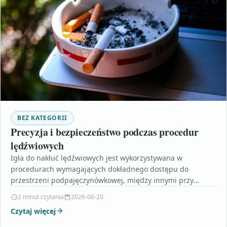
BEZ KATEGORII
Precyzja i bezpieczeństwo podczas procedur
lędźwiowych
Igła do nakłuć lędźwiowych jest wykorzystywana w
procedurach wymagających dokładnego dostępu do
przestrzeni podpajęczynówkowej, między innymi przy
znieczuleniach podpajęczynówkowych oraz wybranych
2 minut czytania
2026-06-20
czynnościach diagnostycznych. Tego…
Czytaj więcej