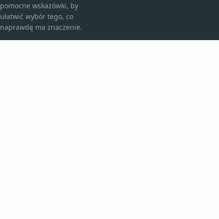
pomocne wskazówki, by
ułatwić wybór tego, co
naprawdę ma znaczenie.
KATEGORIE
Bez kategorii
Kosmetyki i pielęgnacja
TEMATY
Produkt
Zdrowie
WIĘCEJ