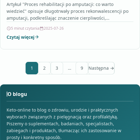
Artykuł "Proces rehabilitacji po amputacji: co warto
wiedzieć" opisuje długotrwały proces rekonwalescencji po
amputacji, podkreślając znaczenie cierpliwości,
zaangażowania oraz wsparcia specjalistów. Autor podkreśla,
5 minut czytania
2025-07-26
że…
Czytaj więcej
1
2
3
…
9
Następna →
O blogu
Keto-online to blog o zdrowiu, urodzie i praktycznych
wyborach związanych z pielęgnacją oraz profilaktyką.
Piszemy o suplementach, badaniach, specjalistach,
zabiegach i produktach, tłumacząc ich zastosowanie w
prosty i konkretny sposób.