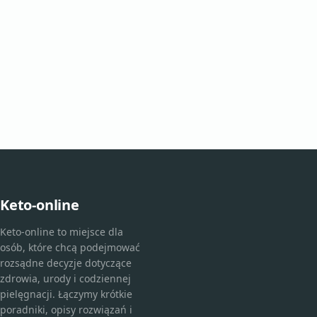
Keto-online
Keto-online to miejsce dla
osób, które chcą podejmować
rozsądne decyzje dotyczące
zdrowia, urody i codziennej
pielęgnacji. Łączymy krótkie
poradniki, opisy rozwiązań i