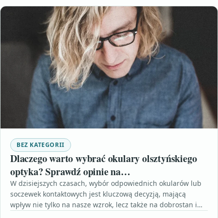
BEZ KATEGORII
Dlaczego warto wybrać okulary olsztyńskiego
optyka? Sprawdź opinie na
https://www.okulik.pl/okulary-czy-soczewki-
W dzisiejszych czasach, wybór odpowiednich okularów lub
soczewek kontaktowych jest kluczową decyzją, mającą
kontaktowe.html
wpływ nie tylko na nasze wzrok, lecz także na dobrostan i…