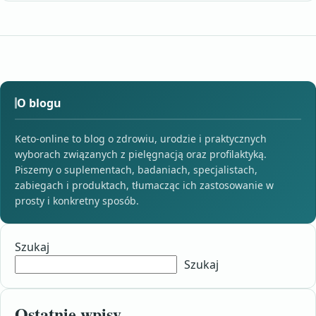
O blogu
Keto-online to blog o zdrowiu, urodzie i praktycznych
wyborach związanych z pielęgnacją oraz profilaktyką.
Piszemy o suplementach, badaniach, specjalistach,
zabiegach i produktach, tłumacząc ich zastosowanie w
prosty i konkretny sposób.
Szukaj
Szukaj
Ostatnie wpisy