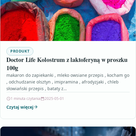
PRODUKT
Doctor Life Kolostrum z laktoferyną w proszku
100g
makaron do zapiekanki , mleko owsiane przepis , kocham go
, odchudzanie olsztyn , imipramina , afrodyzjaki , chleb
słowiański przepis , bataty z…
1 minuta czytania
2025-05-01
Czytaj więcej