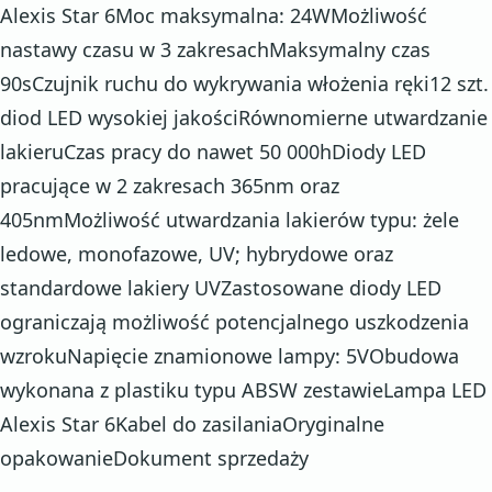
Alexis Star 6Moc maksymalna: 24WMożliwość
nastawy czasu w 3 zakresachMaksymalny czas
90sCzujnik ruchu do wykrywania włożenia ręki12 szt.
diod LED wysokiej jakościRównomierne utwardzanie
lakieruCzas pracy do nawet 50 000hDiody LED
pracujące w 2 zakresach 365nm oraz
405nmMożliwość utwardzania lakierów typu: żele
ledowe, monofazowe, UV; hybrydowe oraz
standardowe lakiery UVZastosowane diody LED
ograniczają możliwość potencjalnego uszkodzenia
wzrokuNapięcie znamionowe lampy: 5VObudowa
wykonana z plastiku typu ABSW zestawieLampa LED
Alexis Star 6Kabel do zasilaniaOryginalne
opakowanieDokument sprzedaży