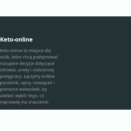
Keto-online
Keto-online to miejsce dla
osób, które chcą podejmować
rozsądne decyzje dotyczące
zdrowia, urody i codziennej
pielęgnacji. Łączymy krótkie
poradniki, opisy rozwiązań i
pomocne wskazówki, by
ułatwić wybór tego, co
naprawdę ma znaczenie.
KATEGORIE
Bez kategorii