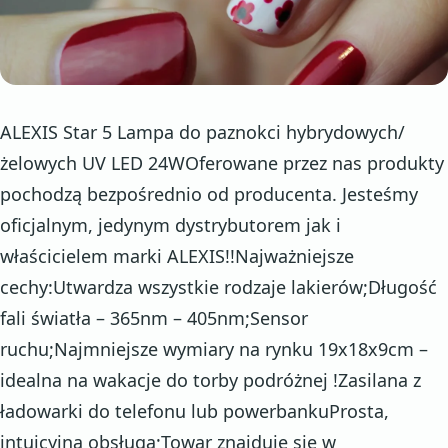
ALEXIS Star 5 Lampa do paznokci hybrydowych/
żelowych UV LED 24WOferowane przez nas produkty
pochodzą bezpośrednio od producenta. Jesteśmy
oficjalnym, jedynym dystrybutorem jak i
właścicielem marki ALEXIS!!Najważniejsze
cechy:Utwardza wszystkie rodzaje lakierów;Długość
fali światła – 365nm – 405nm;Sensor
ruchu;Najmniejsze wymiary na rynku 19x18x9cm –
idealna na wakacje do torby podróżnej !Zasilana z
ładowarki do telefonu lub powerbankuProsta,
intuicyjna obsługa;Towar znajduje się w