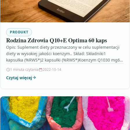
PRODUKT
Rodzina Zdrowia Q10+E Optima 60 kaps
Opis: Suplement diety przeznaczony w celu suplementacji
diety w wysokiej jakości koenzym.. Skład: Składniki1
kapsułka (%RWS*)2 kapsułki (%RWS*)Koenzym Q1030 mg60
mgNiacyna**8 mg (50%)16 mg…
1 minuta czytania
2022-10-14
Czytaj więcej