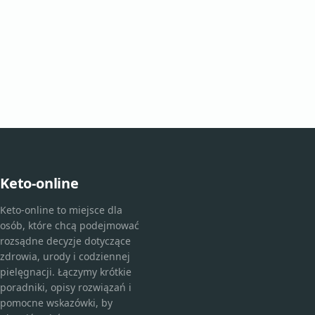
Keto-online
Keto-online to miejsce dla
osób, które chcą podejmować
rozsądne decyzje dotyczące
zdrowia, urody i codziennej
pielęgnacji. Łączymy krótkie
poradniki, opisy rozwiązań i
pomocne wskazówki, by