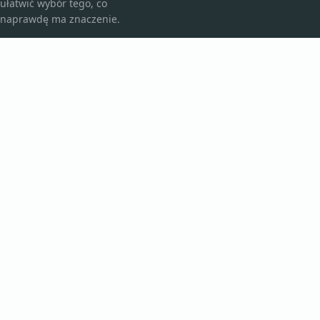
ułatwić wybór tego, co
naprawdę ma znaczenie.
KATEGORIE
Bez kategorii
Kosmetyki i pielęgnacja
TEMATY
Produkt
Zdrowie
WIĘCEJ
© 2026
Keto-online
. Wszelkie prawa zastrzeżone.