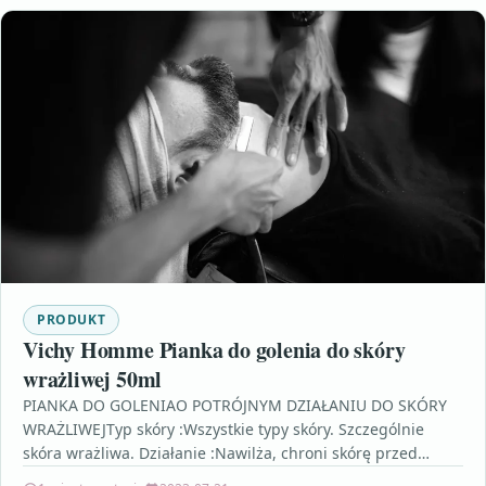
PRODUKT
Vichy Homme Pianka do golenia do skóry
wrażliwej 50ml
PIANKA DO GOLENIAO POTRÓJNYM DZIAŁANIU DO SKÓRY
WRAŻLIWEJTyp skóry :Wszystkie typy skóry. Szczególnie
skóra wrażliwa. Działanie :Nawilża, chroni skórę przed
wysuszeniem i uczuciem ściągnięcia,…