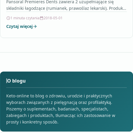
Pansoral Premieres Dents zawiera 2 uzupełniające się
składniki łagodzące (rumianek, prawoślaz lekarski). Produkt
szczególnie polecany dla…
1 minuta czytania
2018-05-01
Czytaj więcej
O blogu
Keto-online to blog o zdrowiu, urodzie i praktycznych
wyborach związanych z pielęgnacją oraz profilaktyką.
Piszemy o suplementach, badaniach, specjalistach,
zabiegach i produktach, tłumacząc ich zastosowanie w
prosty i konkretny sposób.