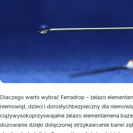
Dlaczego warto wybrać Ferradrop – żelazo elementar
niemowląt, dzieci i dorosłychbezpieczny dla niemowl
ciążywysokoprzyswajalne żelazo elementarnena bazi
dozowanie dzięki dołączonej strzykawcenie barwi zęb