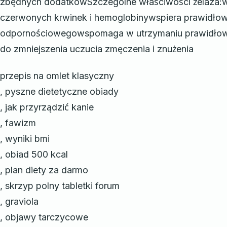
zbędnych dodatkówSzczególne właściwości żelaza:w
czerwonych krwinek i hemoglobinywspiera prawidło
odpornościowegowspomaga w utrzymaniu prawidłowy
do zmniejszenia uczucia zmęczenia i znużenia
przepis na omlet klasyczny
, pyszne dietetyczne obiady
, jak przyrządzić kanie
, fawizm
, wyniki bmi
, obiad 500 kcal
, plan diety za darmo
, skrzyp polny tabletki forum
, graviola
, objawy tarczycowe