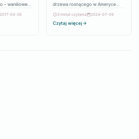
no – waniliowe
drzewa rosnącego w Ameryce
. Są to nowe…
Południowej. Banderol jest bardzo
2017-04-26
3 minut czytania
2024-07-09
skuteczny przeciwko Borrelia
Czytaj więcej
burgdorferi i koinfekcjom
występującym…