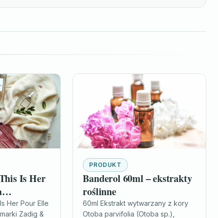
PRODUKT
This Is Her
Banderol 60ml – ekstrakty
a
roślinne
00ml Tester
Is Her Pour Elle
60ml Ekstrakt wytwarzany z kory
marki Zadig &
Otoba parvifolia (Otoba sp.),