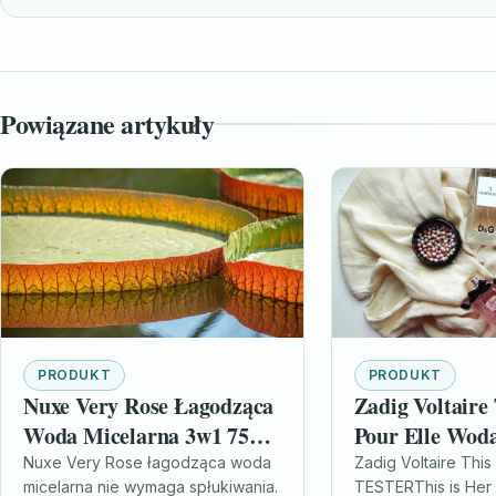
Powiązane artykuły
PRODUKT
PRODUKT
Nuxe Very Rose Łagodząca
Zadig Voltaire 
Woda Micelarna 3w1 750
Pour Elle Wod
ml
Perfumowana 1
Nuxe Very Rose łagodząca woda
Zadig Voltaire This 
micelarna nie wymaga spłukiwania.
TESTERThis is Her 