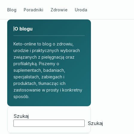
Blog
Poradniki
Zdrowie
Uroda
O blogu
Keto-online to blog o zdrowiu,
urodzie i praktycznych wyborach
związanych z pielęgnacją oraz
profilaktyką. Piszemy o
suplementach, badaniach,
specjalistach, zabiegach i
produktach, tłumacząc ich
zastosowanie w prosty i konkretny
sposób.
Szukaj
Szukaj