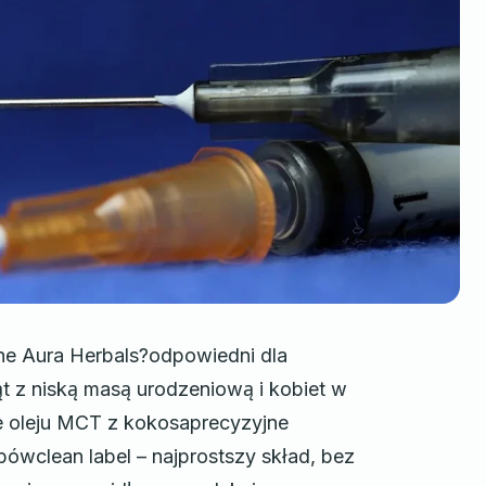
ne Aura Herbals?odpowiedni dla
ąt z niską masą urodzeniową i kobiet w
e oleju MCT z kokosaprecyzyjne
ówclean label – najprostszy skład, bez