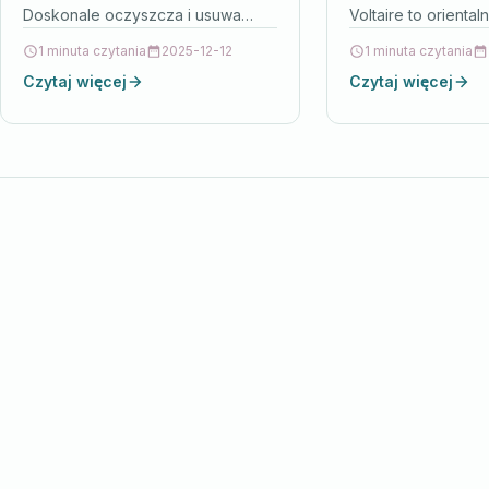
Doskonale oczyszcza i usuwa
Voltaire to oriental
makijaż oraz koi skórę twarzy.
perfumy dla kobiet
1 minuta czytania
2025-12-12
1 minuta czytania
Testowana pod kontrolą
Czytaj więcej
Czytaj więcej
dermatologiczną. Ma subtelny…