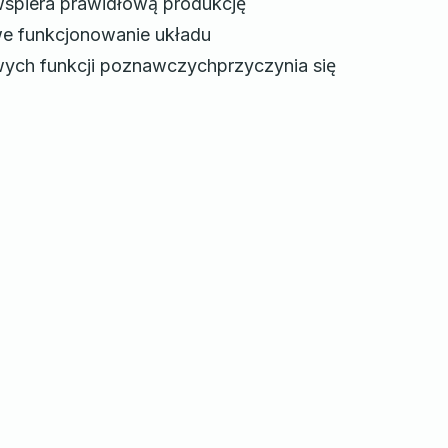
spiera prawidłową produkcję
we funkcjonowanie układu
ch funkcji poznawczychprzyczynia się