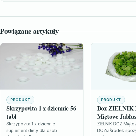
Powiązane artykuły
PRODUKT
PRODUKT
Skrzypovita 1 x dziennie 56
Doz ZIELNIK
tabl
Miętowe Jabłus
herbatka owoco
Skrzypovita 1 x dziennie
ZIELNIK DOZ Mięto
suplement diety dla osób
DOZiaŚrodek spoż
15 sasz.