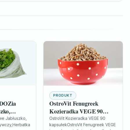
PRODUKT
 DOZia
OstroVit Fenugreek
zko,
Kozieradka VEGE 90
wo-ziołowa,
kapsułek libido
we Jabłuszko,
OstroVit Kozieradka VEGE 90
ywczy,Herbatka
kapsułekOstroVit Fenugreek VEGE