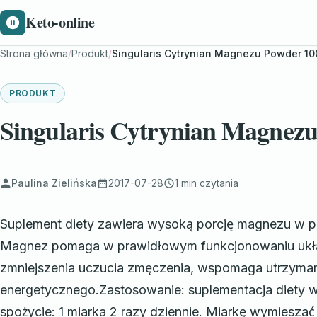
Keto-online
Strona główna
/
Produkt
/
Singularis Cytrynian Magnezu Powder 1
PRODUKT
Singularis Cytrynian Magnez
Paulina Zielińska
2017-07-28
1 min czytania
Suplement diety zawiera wysoką porcję magnezu w po
Magnez pomaga w prawidłowym funkcjonowaniu ukła
zmniejszenia uczucia zmęczenia, wspomaga utrzyma
energetycznego.Zastosowanie: suplementacja diety w
spożycie: 1 miarka 2 razy dziennie. Miarkę wymiesz