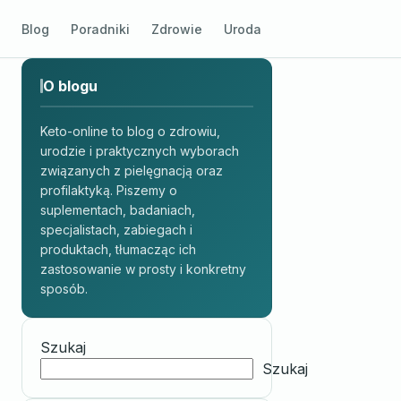
Blog
Poradniki
Zdrowie
Uroda
O blogu
Keto-online to blog o zdrowiu,
urodzie i praktycznych wyborach
związanych z pielęgnacją oraz
profilaktyką. Piszemy o
suplementach, badaniach,
specjalistach, zabiegach i
produktach, tłumacząc ich
zastosowanie w prosty i konkretny
sposób.
Szukaj
Szukaj