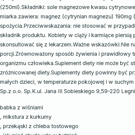
(250ml).Składniki: sole magnezowe kwasu cytrynow
miarka zawiera: magnez (cytrynian magnezu) 190mg
spożycia.Przeciwwskazania: nie stosować w przypad
składnik produktu. Kobiety w ciąży i karmiące piersi
skonsultować się z lekarzem.Ważne wskazówki:Nie na
porcji.Zrównoważony sposób żywienia i prawidłowy tr
organizmu człowieka.Suplement diety nie może być s
zróżnicowanej diety.Suplementy diety powinny być 
małych dzieci, w temperaturze pokojowej i w suchym
Sp.z o.o. Sp.K.ul. Jana III Sobieskiego 9,59-220 Legn
babka z wiśniami
, mikstura z kurkumy
, przekąski z chleba tostowego