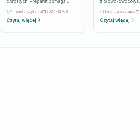
dorosłych. Preparat pomaga
ziołowo-owocowa,
zachować zdrowe paznokcie oraz
aromatyzowana w 
1 minuta czytania
2024-12-06
1 minuta czytania
skórę. mmr szczepienie , lek na
zaparzania. Dla dzi
Czytaj więcej
Czytaj więcej
erekcję bez recepty…
roku życia i dla
dorosłych.Herbatka
DOZia…