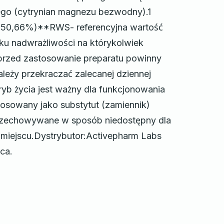
ego (cytrynian magnezu bezwodny).1
 (50,66%)**RWS- referencyjna wartość
ku nadwrażliwości na którykolwiek
ą przed zastosowanie preparatu powinny
leży przekraczać zalecanej dziennej
yb życia jest ważny dla funkcjonowania
tosowany jako substytut (zamiennik)
przechowywane w sposób niedostępny dla
 miejscu.Dystrybutor:Activepharm Labs
ica.