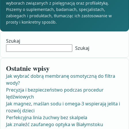
wyborach związanych z pielęgnacją oraz profilaktyką.
Piszemy o suplementach, badaniach, specjalistach,
zabiegach i produktach, tłumacząc ich zastosowanie w
prosty i konkretny sposób.
Szukaj
Szukaj
Ostatnie wpisy
Jak wybrać dobrą membranę osmotyczną do filtra
wody?
Precyzja i bezpieczeństwo podczas procedur
lędźwiowych
Jak magnez, maślan sodu i omega-3 wspierają jelita i
rozwój dzieci
Perfekcyjna linia żuchwy bez skalpela
Jak znaleźć zaufanego optyka w Białymstoku