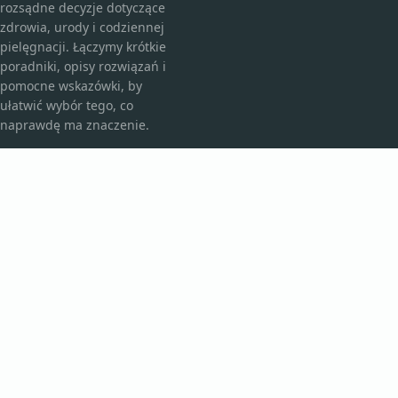
rozsądne decyzje dotyczące
zdrowia, urody i codziennej
pielęgnacji. Łączymy krótkie
poradniki, opisy rozwiązań i
pomocne wskazówki, by
ułatwić wybór tego, co
naprawdę ma znaczenie.
KATEGORIE
Bez kategorii
Kosmetyki i pielęgnacja
TEMATY
Produkt
Zdrowie
WIĘCEJ