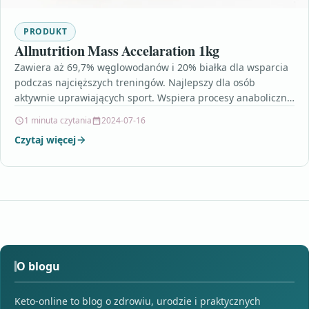
PRODUKT
Allnutrition Mass Accelaration 1kg
Zawiera aż 69,7% węglowodanów i 20% białka dla wsparcia
podczas najcięższych treningów. Najlepszy dla osób
aktywnie uprawiających sport. Wspiera procesy anaboliczne
w organizmie. johnny…
1 minuta czytania
2024-07-16
Czytaj więcej
O blogu
Keto-online to blog o zdrowiu, urodzie i praktycznych