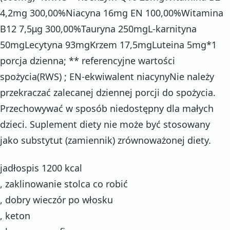
4,2mg 300,00%Niacyna 16mg EN 100,00%Witamina
B12 7,5μg 300,00%Tauryna 250mgL-karnityna
50mgLecytyna 93mgKrzem 17,5mgLuteina 5mg*1
porcja dzienna; ** referencyjne wartości
spożycia(RWS) ; EN-ekwiwalent niacynyNie należy
przekraczać zalecanej dziennej porcji do spożycia.
Przechowywać w sposób niedostępny dla małych
dzieci. Suplement diety nie może być stosowany
jako substytut (zamiennik) zrównoważonej diety.
jadłospis 1200 kcal
, zaklinowanie stolca co robić
, dobry wieczór po włosku
, keton