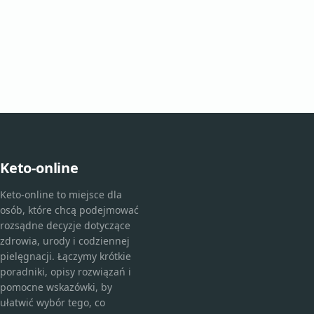
Keto-online
Keto-online to miejsce dla
osób, które chcą podejmować
rozsądne decyzje dotyczące
zdrowia, urody i codziennej
pielęgnacji. Łączymy krótkie
poradniki, opisy rozwiązań i
pomocne wskazówki, by
ułatwić wybór tego, co