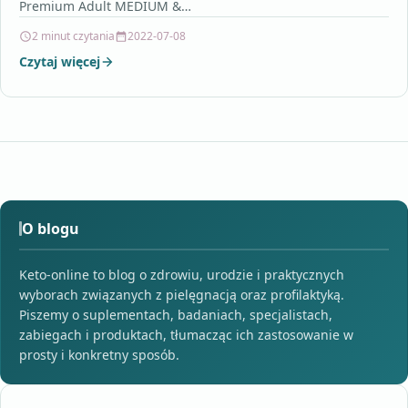
Premium Adult MEDIUM &…
2 minut czytania
2022-07-08
Czytaj więcej
O blogu
Keto-online to blog o zdrowiu, urodzie i praktycznych
wyborach związanych z pielęgnacją oraz profilaktyką.
Piszemy o suplementach, badaniach, specjalistach,
zabiegach i produktach, tłumacząc ich zastosowanie w
prosty i konkretny sposób.