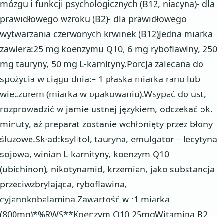
mózgu i funkcji psychologicznych (B12, niacyna)- dla
prawidłowego wzroku (B2)- dla prawidłowego
wytwarzania czerwonych krwinek (B12)Jedna miarka
zawiera:25 mg koenzymu Q10, 6 mg ryboflawiny, 250
mg tauryny, 50 mg L-karnityny.Porcja zalecana do
spożycia w ciągu dnia:– 1 płaska miarka rano lub
wieczorem (miarka w opakowaniu).Wsypać do ust,
rozprowadzić w jamie ustnej językiem, odczekać ok.
minuty, aż preparat zostanie wchłonięty przez błony
śluzowe.Skład:ksylitol, tauryna, emulgator – lecytyna
sojowa, winian L-karnityny, koenzym Q10
(ubichinon), nikotynamid, krzemian, jako substancja
przeciwzbrylająca, ryboflawina,
cyjanokobalamina.Zawartość w :1 miarka
(800mg)*%RWS**Koenzym Q10 25mgWitamina B2