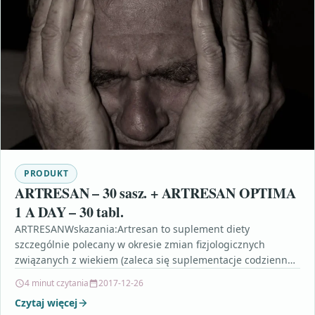
PRODUKT
ARTRESAN – 30 sasz. + ARTRESAN OPTIMA
1 A DAY – 30 tabl.
ARTRESANWskazania:Artresan to suplement diety
szczególnie polecany w okresie zmian fizjologicznych
związanych z wiekiem (zaleca się suplementacje codziennej
diety już od 45. roku życia), przy…
4 minut czytania
2017-12-26
Czytaj więcej