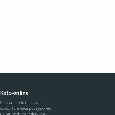
Keto-online
Keto-online to miejsce dla
osób, które chcą podejmować
rozsądne decyzje dotyczące