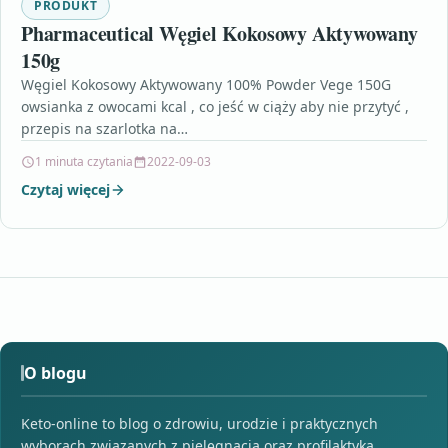
PRODUKT
Pharmaceutical Węgiel Kokosowy Aktywowany
150g
Węgiel Kokosowy Aktywowany 100% Powder Vege 150G
owsianka z owocami kcal , co jeść w ciąży aby nie przytyć ,
przepis na szarlotka na…
1 minuta czytania
2022-09-03
Czytaj więcej
O blogu
Keto-online to blog o zdrowiu, urodzie i praktycznych
wyborach związanych z pielęgnacją oraz profilaktyką.