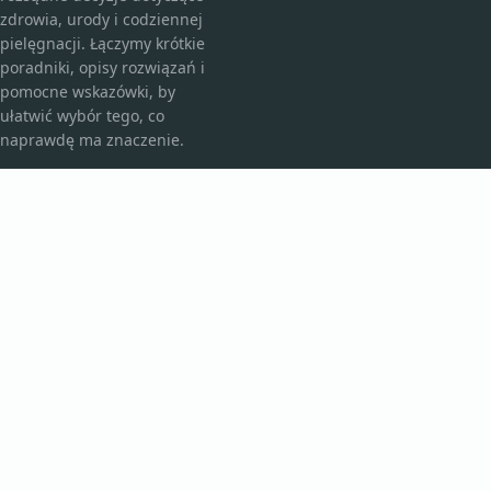
zdrowia, urody i codziennej
pielęgnacji. Łączymy krótkie
poradniki, opisy rozwiązań i
pomocne wskazówki, by
ułatwić wybór tego, co
naprawdę ma znaczenie.
KATEGORIE
Bez kategorii
Kosmetyki i pielęgnacja
TEMATY
Produkt
Zdrowie
WIĘCEJ