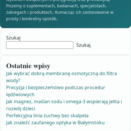
Piszemy o suplementach, badaniach, specjalistach,
zabiegach i produktach, tłumacząc ich zastosowanie w
prosty i konkretny sposób.
Szukaj
Szukaj
Ostatnie wpisy
Jak wybrać dobrą membranę osmotyczną do filtra
wody?
Precyzja i bezpieczeństwo podczas procedur
lędźwiowych
Jak magnez, maślan sodu i omega-3 wspierają jelita i
rozwój dzieci
Perfekcyjna linia żuchwy bez skalpela
Jak znaleźć zaufanego optyka w Białymstoku