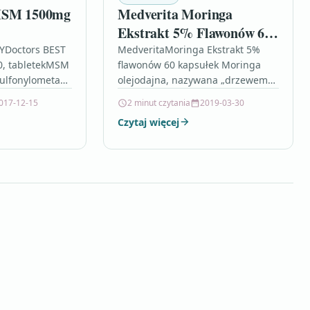
 MSM 1500mg
Medverita Moringa
Ekstrakt 5% Flawonów 60
Kaps
YDoctors BEST
MedveritaMoringa Ekstrakt 5%
0, tabletekMSM
flawonów 60 kapsułek Moringa
sulfonylometan
olejodajna, nazywana „drzewem
ązek siarki,jest
długiego życia”, to gatunek rośliny
017-12-15
2 minut czytania
2019-03-30
iacz wielu
tropikalnej. Stanowi źródło wielu
Czytaj więcej
kładników…
cennych substancji aktywnych,
m.in. flawonów.…