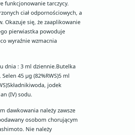
 funkcjonowanie tarczycy.
rzonych ciał odpornościowych, a
. Okazuje się, że zaaplikowanie
go pierwiastka powoduje
 co wyraźnie wzmacnia
u dnia : 3 ml dziennie.Butelka
), Selen 45 µg (82%RWS)5 ml
WS)Składnikiwoda, jodek
an (IV) sodu.
iem dawkowania należy zawsze
ć podawany osobom chorującym
ashimoto. Nie należy