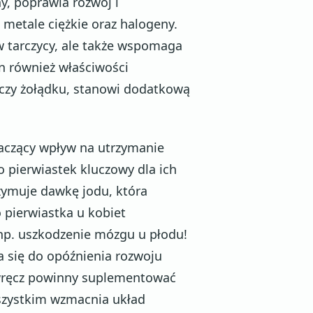
y, poprawia rozwój i
etale ciężkie oraz halogeny.
 tarczycy, ale także wspomaga
n również właściwości
 czy żołądku, stanowi dodatkową
naczący wpływ na utrzymanie
o pierwiastek kluczowy dla ich
zymuje dawkę jodu, która
 pierwiastka u kobiet
np. uszkodzenie mózgu u płodu!
a się do opóźnienia rozwoju
a wręcz powinny suplementować
wszystkim wzmacnia układ