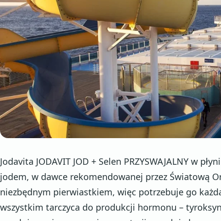
Jodavita JODAVIT JOD + Selen PRZYSWAJALNY w płynie
jodem, w dawce rekomendowanej przez Światową Orga
niezbędnym pierwiastkiem, więc potrzebuje go każ
wszystkim tarczyca do produkcji hormonu – tyroksyn