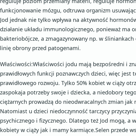
reguluje poziom przemiany materii, reguluje hormon
funkcjonowanie mózgu, odtruwa organizm usuwając m
Jod jednak nie tylko wpływa na aktywność hormonów
działanie układu immunologicznego, ponieważ ma o
bakteriobójcze, a zmagazynowany np. w śliniankach
linię obrony przed patogenami.
Właściwości:Właściwości jodu mają bezpośredni i z
prawidłowych funkcji poznawczych dzieci, więc jest t
prawidłowego rozwoju. Tylko 50% kobiet w ciąży otr
zaspokaja potrzeby swoje i dziecka, a niedobory tego
ciężarnych prowadzą do nieodwracalnych zmian jak 
Natomiast u dzieci niedoczynność tarczycy przyczyni
psychicznego i fizycznego. Dlatego też Jod mogą, 
kobiety w ciąży jak i mamy karmiące.Selen przede 