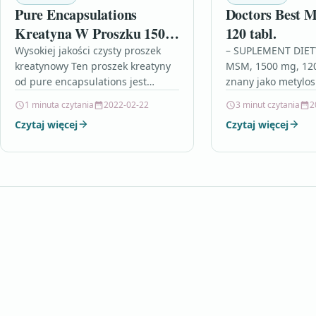
Pure Encapsulations
Doctors Best
Kreatyna W Proszku 150
120 tabl.
G
Wysokiej jakości czysty proszek
– SUPLEMENT DIET
kreatynowy Ten proszek kreatyny
MSM, 1500 mg, 12
od pure encapsulations jest
znany jako metylo
odpowiedni nie tylko dla
czyli organiczny zwi
1 minuta czytania
2022-02-22
3 minut czytania
2
hobbystów i sportowców
uważany za wzmacn
Czytaj więcej
Czytaj więcej
wyczynowych, sportowców
witamin i innych s
siłowych i treningów…