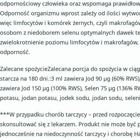
odpornościowy człowieka oraz wspomaga prawidłowe
Odporność organizmu wprost zależy od ilości wytwo
więc limfocytów i komórek żernych, czyli makrofagów
osobom z niedoborem selenu optymalnych dawek te
zwielokrotnienie poziomu limfocytów i makrofagów,
odporność.
Zalecane spożycieZalecana porcja do spożycia w ciąg
starcza na 180 dni.:3 ml zawiera Jod 90 µg (60% RWS
zawiera Jod 150 µg (100% RWS), Selen 75 µg (136% R
potasu, jodan potasu, jodek sodu, jodan sodu, seleni
***W przypadku chorób tarczycy – przed rozpoczęc
skonsultować się z lekarzem. Produkt nie może by
jednocześnie na niedoczynność tarczycy i chorobę H