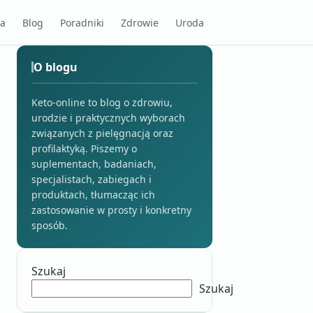
na
Blog
Poradniki
Zdrowie
Uroda
O blogu
Keto-online to blog o zdrowiu,
urodzie i praktycznych wyborach
związanych z pielęgnacją oraz
profilaktyką. Piszemy o
suplementach, badaniach,
specjalistach, zabiegach i
produktach, tłumacząc ich
zastosowanie w prosty i konkretny
sposób.
Szukaj
Szukaj