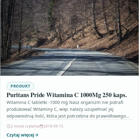
PRODUKT
Puritans Pride Witamina C 1000Mg 250 kaps.
Witamina C tabletki -1000 mg Nasz organizm nie potrafi
produkować Witaminy C, więc należy uzupełniać jej
odpowiednią ilość, która jest potrzebna do prawidłowego
funkcjonowania…
2 minut czytania
2018-09-15
Czytaj więcej