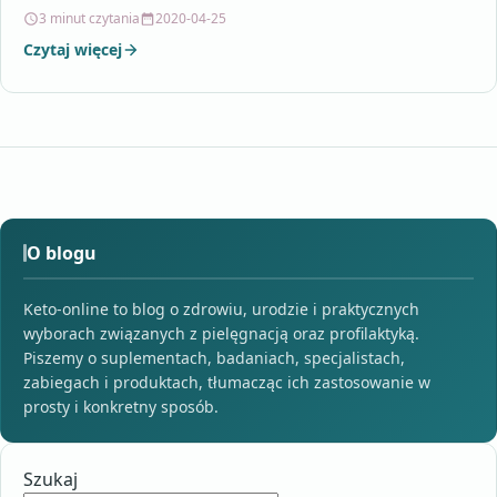
tradycyjnego w wymienionych wskazaniach a…
3 minut czytania
2020-04-25
Czytaj więcej
O blogu
Keto-online to blog o zdrowiu, urodzie i praktycznych
wyborach związanych z pielęgnacją oraz profilaktyką.
Piszemy o suplementach, badaniach, specjalistach,
zabiegach i produktach, tłumacząc ich zastosowanie w
prosty i konkretny sposób.
Szukaj