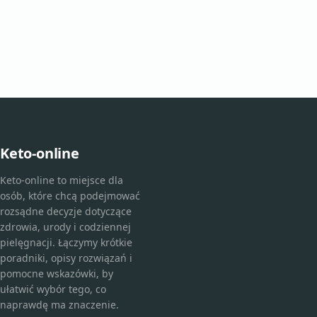
Keto-online
Keto-online to miejsce dla
osób, które chcą podejmować
rozsądne decyzje dotyczące
zdrowia, urody i codziennej
pielęgnacji. Łączymy krótkie
poradniki, opisy rozwiązań i
pomocne wskazówki, by
ułatwić wybór tego, co
naprawdę ma znaczenie.