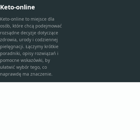
Keto-online
Keto-online to miejsce dla
osób, które chcą podejmować
rozsądne decyzje dotyczące
zdrowia, urody i codziennej
pielęgnacji. Łączymy krótkie
poradniki, opisy rozwiązań i
pomocne wskazówki, by
ułatwić wybór tego, co
naprawdę ma znaczenie.
KATEGORIE
Bez kategorii
Kosmetyki i pielęgnacja
TEMATY