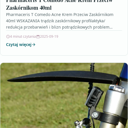
Zaskórnikom 40ml
Pharmaceris T Comedo Acne Krem Przeciw Zaskórnikom
40ml WSKAZANIA trądzik zaskórnikowy profilaktyka/
redukcja przebarwień i blizn potrądzikowych problem
nadmiernego rogowacenia mieszków włosowych
4 minut czytania
2025-09-19
nadprodukcja sebum…
Czytaj więcej