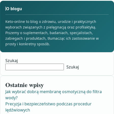
O blogu
Keto-online to blog o zdrowiu, urodzie i praktycznych
wyborach związanych z pielęgnacją oraz profilaktyką.
Piszemy o suplementach, badaniach, specjalistach,
zabiegach i produktach, tłumacząc ich zastosowanie w
prosty i konkretny sposób.
Szukaj
Szukaj
Ostatnie wpisy
Jak wybrać dobrą membranę osmotyczną do filtra
wody?
Precyzja i bezpieczeństwo podczas procedur
lędźwiowych