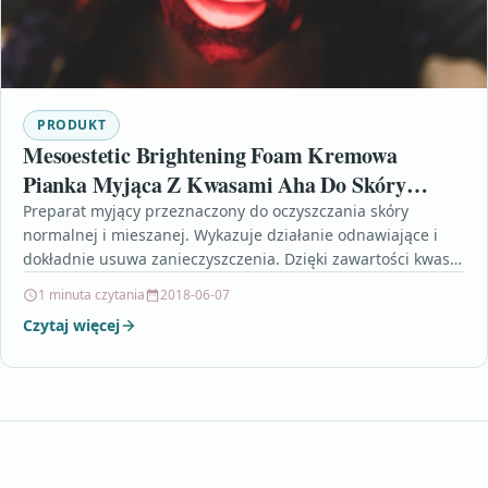
PRODUKT
Mesoestetic Brightening Foam Kremowa
Pianka Myjąca Z Kwasami Aha Do Skóry
Normalnej I Mieszanej 100ml
Preparat myjący przeznaczony do oczyszczania skóry
normalnej i mieszanej. Wykazuje działanie odnawiające i
dokładnie usuwa zanieczyszczenia. Dzięki zawartości kwasu
glikolowego i kwasu mlekowego w…
1 minuta czytania
2018-06-07
Czytaj więcej