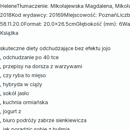
HeleneTłumaczenie: Mikołajewska Magdalena, Mikoł
2018Kod wydawcy: 20169Miejscowość: PoznańLiczb
58.11.20.0Format: 20.0×26.5cmGłębokość (mm): 6Wag
Książka
skuteczne diety odchudzające bez efektu jojo
, odchudzanie po 40 tce
, przepisy na dorsza z warzywami
, czy ryba to mięso
, hybryda w ciąży
, sokół jasło
, kuchnia ormiańska
, jogurt z
, biuro podróży zabrze sienkiewicza
, jak poradzic sobie z bulimia