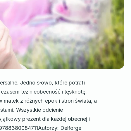
salne. Jedno słowo, które potrafi
e czasem też nieobecność i tęsknotę.
 matek z różnych epok i stron świata, a
kstami. Wszystkie odcienie
jątkowy prezent dla każdej obecnej i
9788380084711Autorzy: Delforge