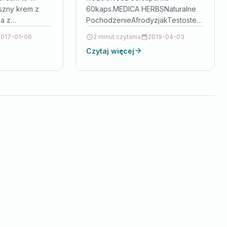
szny krem z
60kaps.MEDICA HERBSNaturalne
a z
PochodzenieAfrodyzjakTestosteronWątr
chów. dzięki
DietySkładnikiW przeliczeniu na
2017-01-06
2 minut czytania
2019-04-03
 białka,
zalecaną porcję do spożycia w
Czytaj więcej
onych i witamin
ciągu dnia – 1 kapsułka:wyciąg z
korzenia Smilax glabra 450 mg;…