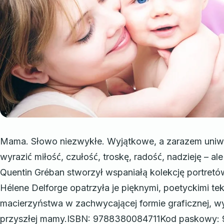
Mama. Słowo niezwykłe. Wyjątkowe, a zarazem uniwer
wyrazić miłość, czułość, troskę, radość, nadzieję – al
Quentin Gréban stworzył wspaniałą kolekcję portretów
Hélene Delforge opatrzyła je pięknymi, poetyckimi te
macierzyństwa w zachwycającej formie graficznej, wy
przyszłej mamy.ISBN: 9788380084711Kod paskowy: 