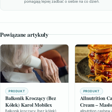
pomagają lepiej zadbać o siebie na co dzień.
Powiązane artykuły
PRODUKT
PRODUKT
Balkonik Kroczący (Bez
Allnutrition C
Kółek) Karol Mobilex
Cream – Masło
500G
Balkonik kroczący (bez kółek)
allnutrition cashew