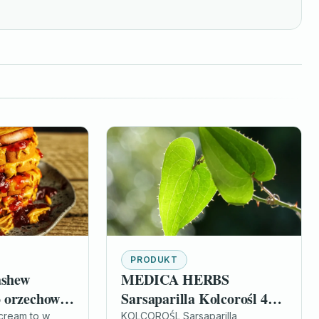
PRODUKT
ashew
MEDICA HERBS
 orzechowe
Sarsaparilla Kolcorośl 450
mg 60 kaps
 cream to w
KOLCOROŚL Sarsaparilla