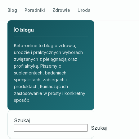
Blog
Poradniki
Zdrowie
Uroda
O blogu
Keto-online to blog o zdrowiu,
urodzie i praktycznych wyborach
związanych z pielęgnacją oraz
profilaktyką. Piszemy o
suplementach, badaniach,
specjalistach, zabiegach i
produktach, tłumacząc ich
zastosowanie w prosty i konkretny
sposób.
Szukaj
Szukaj