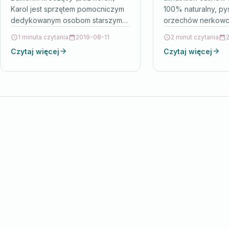
Karol jest sprzętem pomocniczym
100% naturalny, py
dedykowanym osobom starszym,
orzechów nerkowc
które mają problemy z
kawałeczkami orze
1 minuta czytania
2019-08-11
2 minut czytania
samodzielnym poruszaniem
wysokiej zawartości
Czytaj więcej
Czytaj więcej
się.Balkonik rehabilitacyjny został
tłuszczów nienasyc
wykonany z aluminium i…
z…