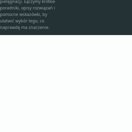
pielęgnacji. Łączymy krótkie
poradniki, opisy rozwiązań i
pomocne wskazówki, by
ułatwić wybór tego, co
naprawdę ma znaczenie.
KATEGORIE
Bez kategorii
Kosmetyki i pielęgnacja
TEMATY
Produkt
Zdrowie
WIĘCEJ