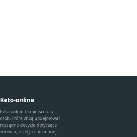
Keto-online
Keto-online to miejsce dla
osób, które chcą podejmować
rozsądne decyzje dotyczące
zdrowia, urody i codziennej