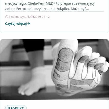
medycznego. Chela-Ferr MED+ to preparat zawierający
żelazo Ferrochel, przyjazne dla żołądka. Może być
stosowany jako źródło żelaza i/lub anemii…
2 minut czytania
2019-04-12
Czytaj więcej
PRODUKT