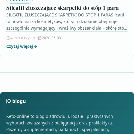
Silcatil złuszczające skarpetki do stóp 1 para
SILCATIL ZŁUSZCZAJĄCE SKARPETKI DO STÓP 1 PARASilcatil
to nowa marka kosmetyków, których działanie obejmuje
szczególnie wymagający i wrażliwy obszar ciała – skórę stóp.
Co…
4 minut czytania
2020-05-03
Czytaj więcej
O blogu
Keto-online to blog o zdrowiu, urodzie i praktycznych
wyborach związanych z pielęgnacją oraz profilaktyką.
Piszemy o suplementach, badaniach, specjalistach,