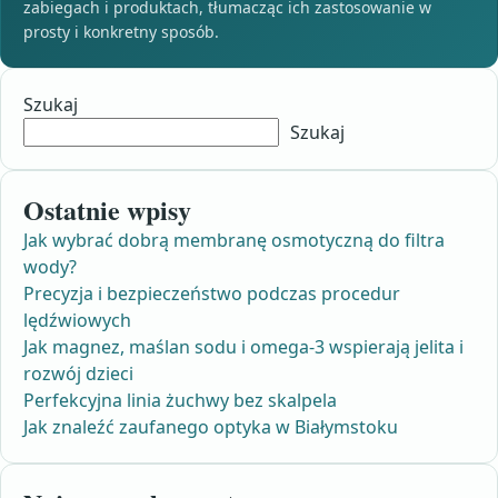
zabiegach i produktach, tłumacząc ich zastosowanie w
prosty i konkretny sposób.
Szukaj
Szukaj
Ostatnie wpisy
Jak wybrać dobrą membranę osmotyczną do filtra
wody?
Precyzja i bezpieczeństwo podczas procedur
lędźwiowych
Jak magnez, maślan sodu i omega-3 wspierają jelita i
rozwój dzieci
Perfekcyjna linia żuchwy bez skalpela
Jak znaleźć zaufanego optyka w Białymstoku