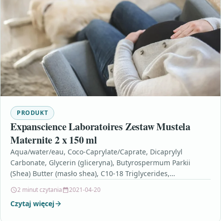
PRODUKT
Expanscience Laboratoires Zestaw Mustela
Maternite 2 x 150 ml
Aqua/water/eau, Coco-Caprylate/Caprate, Dicaprylyl
Carbonate, Glycerin (gliceryna), Butyrospermum Parkii
(Shea) Butter (masło shea), C10-18 Triglycerides,
Candelilla/Jojoba/Rice Bran Polyglyceryl-3 Esters, Glyceryl
2 minut czytania
2021-04-20
Stearate, Cetearyl Alcohol, Sodium Stearoyl…
Czytaj więcej