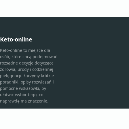
Keto-online
Keto-online to miejsce dla
osób, które chcą podejmować
rozsądne decyzje dotyczące
zdrowia, urody i codziennej
pielęgnacji. Łączymy krótkie
poradniki, opisy rozwiązań i
pomocne wskazówki, by
ułatwić wybór tego, co
naprawdę ma znaczenie.
KATEGORIE
Bez kategorii