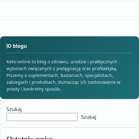
O blogu
Keto-online to blog o zdrowiu, urodzie i praktycznych
wyborach związanych z pielęgnacją oraz profilaktyką.
Piszemy o suplementach, badaniach, specjalistach,
zabiegach i produktach, tłumacząc ich zastosowanie w
prosty i konkretny sposób.
Szukaj
Szukaj
Ostatnie wpisy