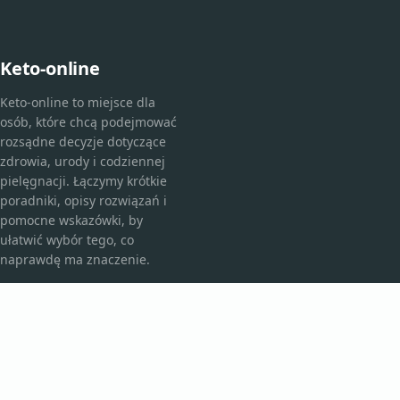
Keto-online
Keto-online to miejsce dla
osób, które chcą podejmować
rozsądne decyzje dotyczące
zdrowia, urody i codziennej
pielęgnacji. Łączymy krótkie
poradniki, opisy rozwiązań i
pomocne wskazówki, by
ułatwić wybór tego, co
naprawdę ma znaczenie.
KATEGORIE
Bez kategorii
Kosmetyki i pielęgnacja