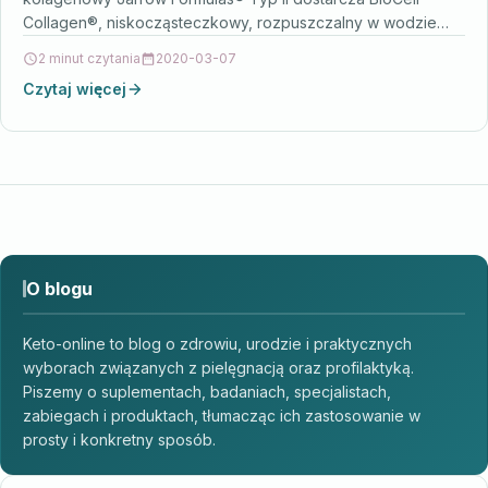
Collagen®, niskocząsteczkowy, rozpuszczalny w wodzie
kompleks glikozoaminoglikanów całkowicie…
2 minut czytania
2020-03-07
Czytaj więcej
O blogu
Keto-online to blog o zdrowiu, urodzie i praktycznych
wyborach związanych z pielęgnacją oraz profilaktyką.
Piszemy o suplementach, badaniach, specjalistach,
zabiegach i produktach, tłumacząc ich zastosowanie w
prosty i konkretny sposób.