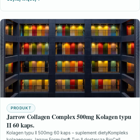
PRODUKT
Jarrow Collagen Complex 500mg Kolagen typu
II 60 kaps.
Kolagen typu II 500mg 60 kaps – suplement dietyKompleks
kolagenowy Jarrow Formulas® Typ II dostarcza BioCell