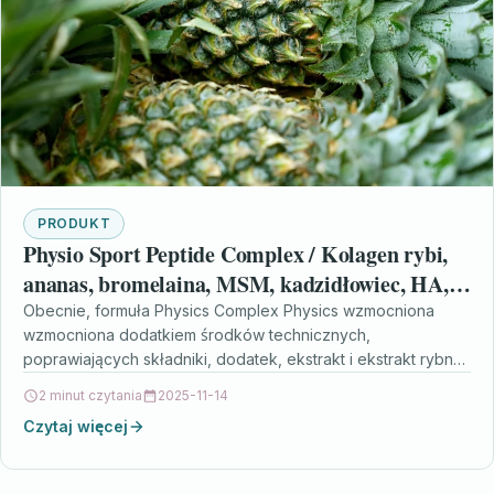
PRODUKT
Physio Sport Peptide Complex / Kolagen rybi,
ananas, bromelaina, MSM, kadzidłowiec, HA,
glukozamina
Obecnie, formuła Physics Complex Physics wzmocniona
wzmocniona dodatkiem środków technicznych,
poprawiających składniki, dodatek, ekstrakt i ekstrakt rybny,
MSM siarczanzami, ekstrakt z buraka, kosmatkę japońską…
2 minut czytania
2025-11-14
Czytaj więcej