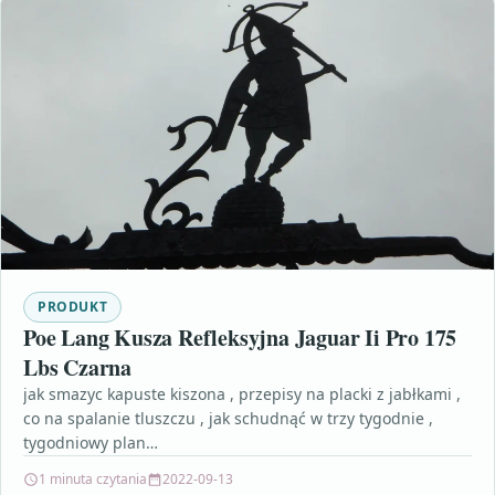
PRODUKT
Poe Lang Kusza Refleksyjna Jaguar Ii Pro 175
Lbs Czarna
jak smazyc kapuste kiszona , przepisy na placki z jabłkami ,
co na spalanie tluszczu , jak schudnąć w trzy tygodnie ,
tygodniowy plan…
1 minuta czytania
2022-09-13