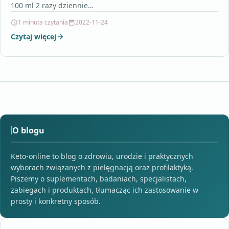
100 ml 2 razy dziennie…
1 minuta czytania
2022-11-24
Czytaj więcej
O blogu
Keto-online to blog o zdrowiu, urodzie i praktycznych
wyborach związanych z pielęgnacją oraz profilaktyką.
Piszemy o suplementach, badaniach, specjalistach,
zabiegach i produktach, tłumacząc ich zastosowanie w
prosty i konkretny sposób.