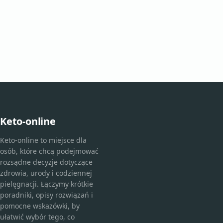
Keto-online
Keto-online to miejsce dla
osób, które chcą podejmować
rozsądne decyzje dotyczące
zdrowia, urody i codziennej
pielęgnacji. Łączymy krótkie
poradniki, opisy rozwiązań i
pomocne wskazówki, by
ułatwić wybór tego, co