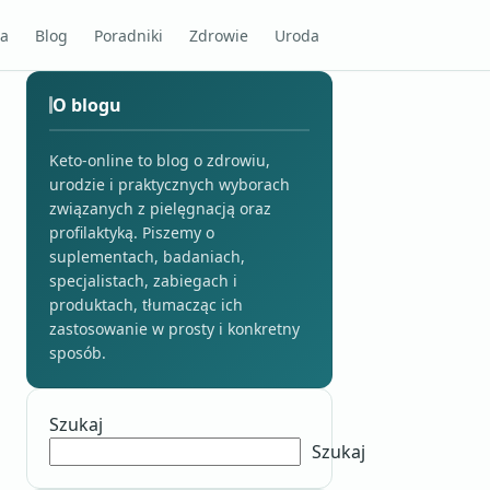
na
Blog
Poradniki
Zdrowie
Uroda
O blogu
Keto-online to blog o zdrowiu,
urodzie i praktycznych wyborach
związanych z pielęgnacją oraz
profilaktyką. Piszemy o
suplementach, badaniach,
specjalistach, zabiegach i
produktach, tłumacząc ich
zastosowanie w prosty i konkretny
sposób.
Szukaj
Szukaj