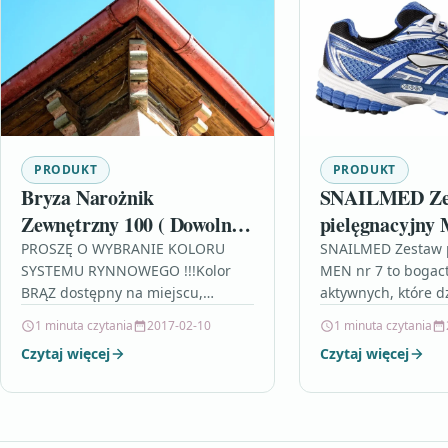
PRODUKT
PRODUKT
Bryza Narożnik
SNAILMED Ze
Zewnętrzny 100 ( Dowolny
pielęgnacyjny
Kąt )
PROSZĘ O WYBRANIE KOLORU
SNAILMED Zestaw 
SYSTEMU RYNNOWEGO !!!Kolor
MEN nr 7 to bogac
BRĄZ dostępny na miejscu,
aktywnych, które d
natomiast pozostałe na
odmładzająco popr
1 minuta czytania
2017-02-10
1 minuta czytania
zamówienie.BRAK MOŻLIWOŚCI
wewnętrzną archit
Czytaj więcej
Czytaj więcej
ZWROTU TOWARU NA
skóry.ZESTAW DOS
ZAMÓWIENIE BRAK MOŻLIWOŚCI
NA ALLECCO.PL faj
WYSYŁKI KURIEREM…
dla…