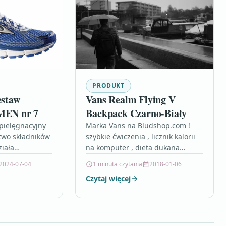
PRODUKT
staw
Vans Realm Flying V
 MEN nr 7
Backpack Czarno-Biały
pielęgnacyjny
Marka Vans na Bludshop.com !
two składników
szybkie ćwiczenia , licznik kalorii
ziała
na komputer , dieta dukana
awiając
produkty dozwolone faza 1 ,
2024-07-04
1 minuta czytania
2018-01-06
ekturę
nebbud 0 25 ,…
Czytaj więcej
TĘPNY TYLKO
ne śniadanie