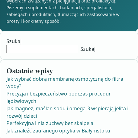
wyborach związanych z pielęgnacją oraz profilaktyką.
Piszemy o suplementach, badaniach, specjalistach,
zabiegach i produktach, tłumacząc ich zastosowanie w
prosty i konkretny sposób.
Szukaj
Szukaj
Ostatnie wpisy
Jak wybrać dobrą membranę osmotyczną do filtra
wody?
Precyzja i bezpieczeństwo podczas procedur
lędźwiowych
Jak magnez, maślan sodu i omega-3 wspierają jelita i
rozwój dzieci
Perfekcyjna linia żuchwy bez skalpela
Jak znaleźć zaufanego optyka w Białymstoku