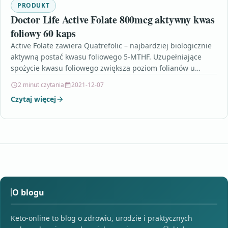
PRODUKT
Doctor Life Active Folate 800mcg aktywny kwas
foliowy 60 kaps
Active Folate zawiera Quatrefolic – najbardziej biologicznie
aktywną postać kwasu foliowego 5-MTHF. Uzupełniające
spożycie kwasu foliowego zwiększa poziom folianów u
matki. Niski poziom folianów…
2 minut czytania
2021-12-07
Czytaj więcej
O blogu
Keto-online to blog o zdrowiu, urodzie i praktycznych