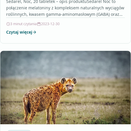
Sedarel, Noc, 20 tabletek – opis produktuSedarel Noc to
połączenie melatoniny z kompleksem naturalnych wyciągów
roślinnych, kwasem gamma-aminomasłowym (GABA) oraz
witaminami posiadającymi korzystne działanie…
3 minut czytania
2023-12-30
Czytaj więcej