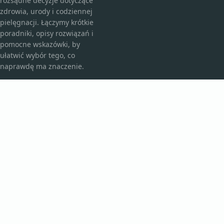
rozsądne decyzje dotyczące
zdrowia, urody i codziennej
pielęgnacji. Łączymy krótkie
poradniki, opisy rozwiązań i
pomocne wskazówki, by
ułatwić wybór tego, co
naprawdę ma znaczenie.
KATEGORIE
Bez kategorii
Kosmetyki i pielęgnacja
TEMATY
Produkt
Zdrowie
WIĘCEJ