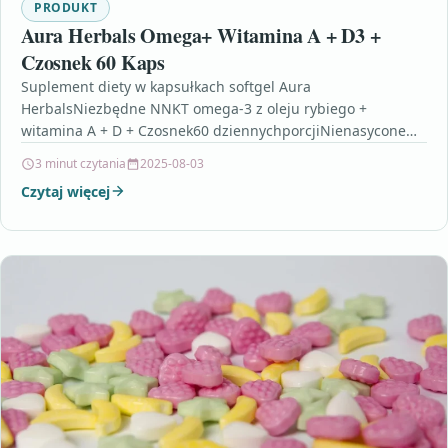
PRODUKT
Aura Herbals Omega+ Witamina A + D3 +
Czosnek 60 Kaps
Suplement diety w kapsułkach softgel Aura
HerbalsNiezbędne NNKT omega-3 z oleju rybiego +
witamina A + D + Czosnek60 dziennychporcjiNienasycone
kwasy tłuszczowe omega-3 są…
3 minut czytania
2025-08-03
Czytaj więcej