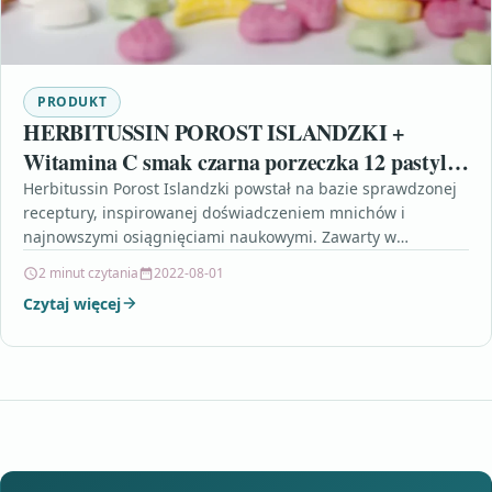
PRODUKT
HERBITUSSIN POROST ISLANDZKI +
Witamina C smak czarna porzeczka 12 pastylek
do ssania
Herbitussin Porost Islandzki powstał na bazie sprawdzonej
receptury, inspirowanej doświadczeniem mnichów i
najnowszymi osiągnięciami naukowymi. Zawarty w
produkcie porost działa łagodząco na krtań i…
2 minut czytania
2022-08-01
Czytaj więcej