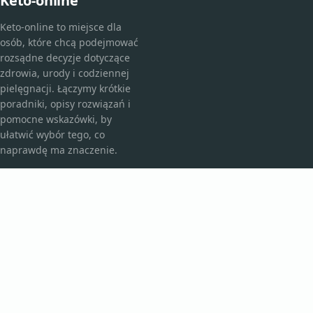
Keto-online
Keto-online to miejsce dla
osób, które chcą podejmować
rozsądne decyzje dotyczące
zdrowia, urody i codziennej
pielęgnacji. Łączymy krótkie
poradniki, opisy rozwiązań i
pomocne wskazówki, by
ułatwić wybór tego, co
naprawdę ma znaczenie.
KATEGORIE
Bez kategorii
Kosmetyki i pielęgnacja
TEMATY
Produkt